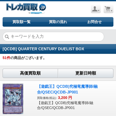
買取額一覧
買取の流れ
お問合せ
[QCDB] QUARTER CENTURY DUELIST BOX
51
件
の商品がございます。
高価買取順
更新日時順
【遊戯王】QCDB)究極竜魔導師/融
合/QSEC/QCDB-JP001
3,200
円
買取価格(税込):
【遊戯王】QCDB)究極竜魔導師/融
合/QSEC/QCDB-JP001