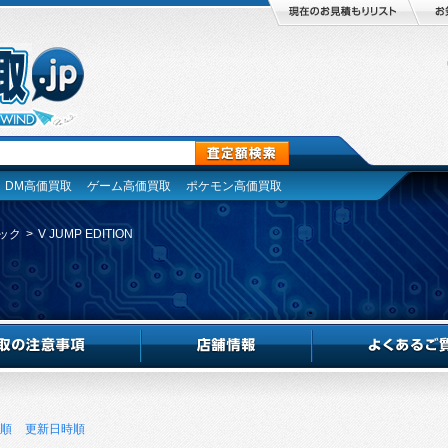
DM高価買取
ゲーム高価買取
ポケモン高価買取
ック
>
V JUMP EDITION
順
更新日時順