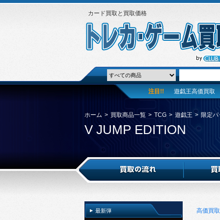
カード買取と買取価格
注目!!
遊戯王高価買取
ホーム
>
買取商品一覧
>
TCG
>
遊戯王
>
限定パ
V JUMP EDITION
高価買取
最新弾