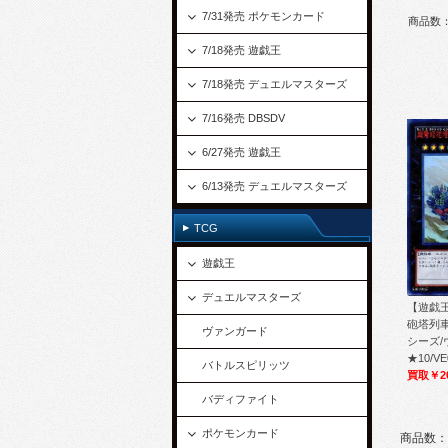
7/31発売 ポケモンカード
商品数
7/18発売 遊戯王
7/18発売 デュエルマスターズ
7/16発売 DBSDV
6/27発売 遊戯王
6/13発売 デュエルマスターズ
TCG
遊戯王
デュエルマスターズ
【遊戯王
砲塔列
ヴァンガード
シーズ/
★10/VE
バトルスピリッツ
買取￥2
バディファイト
ポケモンカード
商品数：