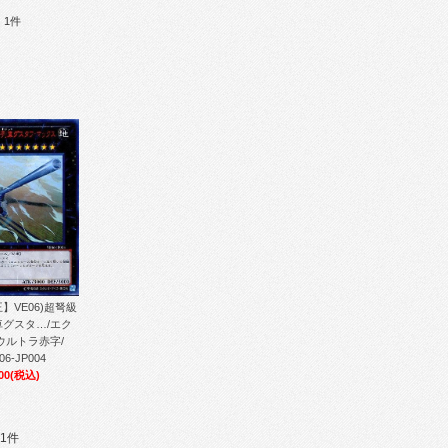
：1件
】VE06)超弩級
車グスタ…/エク
ウルトラ赤字/
06-JP004
00
(税込)
1件