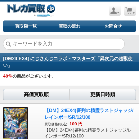
買取額一覧
買取の流れ
お問合せ
[DM24-EX4] にじさんじコラボ・マスターズ「異次元の超獣使
い」
48
件
の商品がございます。
高価買取順
更新日時順
【DM】24EX4)審判の精霊ラストジャッジ/
レインボー/SR/12/100
100
円
買取価格(税込):
【DM】24EX4)審判の精霊ラストジャッジ/レ
インボー/SR/12/100