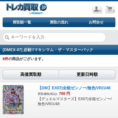
買取額一覧
買取の流れ
お問合せ
[DMEX-07] 必殺!!マキシマム・ザ・マスターパック
6
件
の商品がございます。
高価買取順
更新日時順
【DM】EX07)全能ゼンノー/無色/VR/1/48
700
円
買取価格(税込):
【デュエルマスターズ】EX07)全能ゼンノー/
無色/VR/1/48