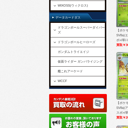
WIXOSS(ウィクロス)
データカードダス
ドラゴンボールスーパーダイバー
【ポケ
ズ
SV8a
ボ>/草/-/
ドラゴンボールヒーローズ
買取￥3
ガンダムトライエイジ
仮面ライダー ガンバライジング
艦これアーケード
WCCF
【ポケ
SV8a
スボ>/草/
買取￥2