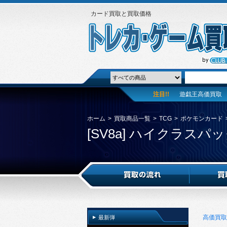
カード買取と買取価格
注目!!
遊戯王高価買取
ホーム
>
買取商品一覧
>
TCG
>
ポケモンカード
[SV8a] ハイクラスパ
高価買取
最新弾