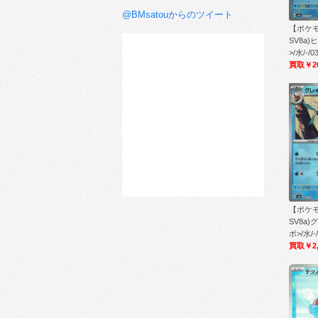
@BMsatouからのツイート
【ポケ
SV8a
>/水/-/0
買取￥2
【ポケ
SV8a
ボ>/水/-/
買取￥2,