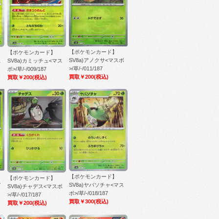
【ポケモンカード】
【ポケモンカード】
SV8a)アノクサ<マスボ
ス
SV8a)カミッチュ<マス
>/草/-/011/187
ボ>/草/-/009/187
買取￥200
(税込)
買取￥200
(税込)
【ポケモンカード】
【ポケモンカード】
マ
SV8a)ヤバソチャ<マス
SV8a)チャデス<マスボ
ボ>/草/-/018/187
>/草/-/017/187
買取￥300
(税込)
買取￥200
(税込)