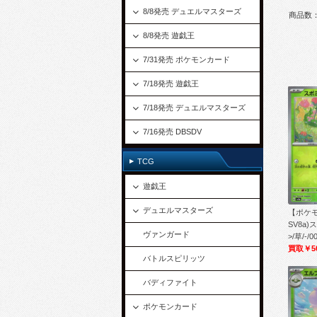
8/8発売 デュエルマスターズ
商品数：
8/8発売 遊戯王
7/31発売 ポケモンカード
7/18発売 遊戯王
7/18発売 デュエルマスターズ
7/16発売 DBSDV
TCG
遊戯王
デュエルマスターズ
【ポケ
SV8a
ヴァンガード
>/草/-/0
買取￥5
バトルスピリッツ
バディファイト
ポケモンカード