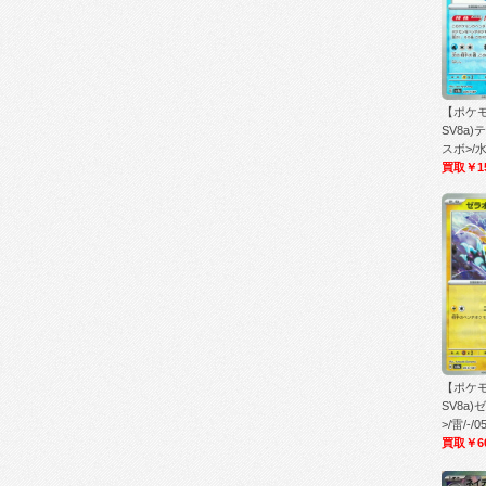
【ポケ
SV8a
スボ>/水/
買取￥1
【ポケ
SV8a
>/雷/-/0
買取￥6