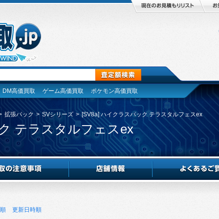
DM高価買取
ゲーム高価買取
ポケモン高価買取
>
拡張パック
>
SVシリーズ
>
[SV8a] ハイクラスパック テラスタルフェスex
ック テラスタルフェスex
順
更新日時順