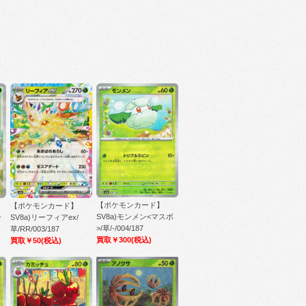
【ポケモンカード】
【ポケモンカード】
SV8a)モンメン<マスボ
ン
SV8a)リーフィアex/
>/草/-/004/187
草/RR/003/187
買取￥300
(税込)
買取￥50
(税込)