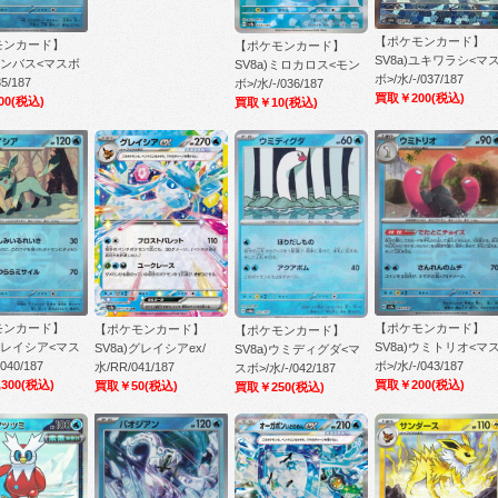
【ポケモンカード】
モンカード】
【ポケモンカード】
SV8a)ユキワラシ<マ
)ヒンバス<マスボ
SV8a)ミロカロス<モン
ボ>/水/-/037/187
35/187
ボ>/水/-/036/187
買取￥200
(税込)
00
(税込)
買取￥10
(税込)
モンカード】
【ポケモンカード】
【ポケモンカード】
【ポケモンカード】
)グレイシア<マス
SV8a)ウミトリオ<マ
SV8a)グレイシアex/
SV8a)ウミディグダ<マ
040/187
ボ>/水/-/043/187
水/RR/041/187
スボ>/水/-/042/187
300
(税込)
買取￥200
(税込)
買取￥50
(税込)
買取￥250
(税込)