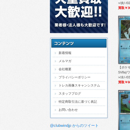
>/炎/-/0
買取￥3
新着情報
メルマガ
【ポケ
会社概要
SV8a
>/水/-/0
プライバシーポリシー
買取￥6
トレカ画像スキャンシステム
スタッフブログ
特定商取引法に基づく表記
お問い合わせ
@clubwindjp からのツイート