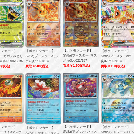
【ポケモンカード】
モンカード】
【ポケモンカード】
【ポケモンカード】
SV8a)ブースター<マス
)オーガポンみどり
SV8a)ブースター<モン
SV8a)ブースターex/
ボ>/炎/-/021/187
草/RR/020/187
ボ>/炎/-/021/187
炎/RR/022/187
買取￥1,500
(税込)
0
(税込)
買取￥500
(税込)
買取￥150
(税込)
【ポケモンカード】
【ポケモンカード】
モンカード】
【ポケモンカード】
SV8a)アズマオウ<マス
SV8a)シャワーズ<モ
)イーユイ<マスボ
SV8a)トサキント<マス