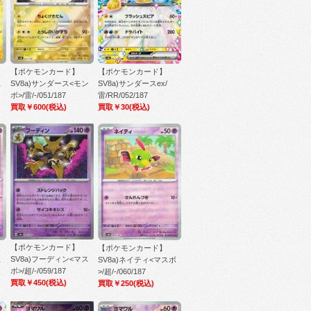
【ポケモンカード】
【ポケモンカード】
ス
SV8a)サンダース<モン
SV8a)サンダースex/
ボ>/雷/-/051/187
雷/RR/052/187
買取￥600
(税込)
買取￥30
(税込)
【ポケモンカード】
【ポケモンカード】
SV8a)フーディン<マス
ス
SV8a)ネイティ<マスボ
ボ>/超/-/059/187
>/超/-/060/187
買取￥450
(税込)
買取￥250
(税込)