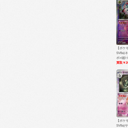
【ポケ
SV8a
ボ>/超/-/
買取￥2
【ポケ
SV8a