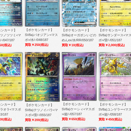
【ポケモンカード】
【ポケモンカード】
【ポケモンカード】
モンカード】
SV8a)パオジアン<マス
SV8a)オーガポンいどの
SV8a)サンダース<マ
)テツノツツミ<マ
ボ>/水/-/048/187
めんex/水/RR/050/187
ボ>/雷/-/051/187
-/047/187
買取￥250
(税込)
買取￥10
(税込)
買取￥2,000
(税込)
50
(税込)
【ポケモンカード】
モンカード】
【ポケモンカード】
【ポケモンカード】
SV8a)ケーシィ<マスボ
)ゼラオラ<マスボ
SV8a)ユンゲラー<マ
SV8a)テツノイバラ<マ
>/超/-/057/187
53/187
ボ>/超/-/058/187
スボ>/雷/-/055/187
買取￥650
(税込)
00
(税込)
買取￥450
(税込)
買取￥200
(税込)