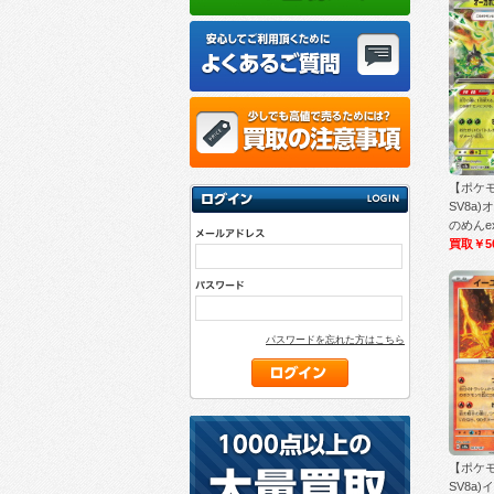
【ポケ
SV8a
のめんex/
買取￥5
パスワードを忘れた方はこちら
【ポケ
SV8a