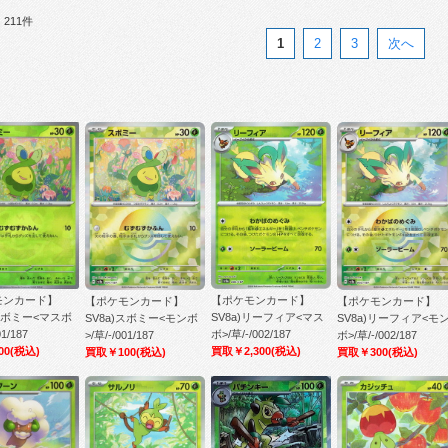
211件
1
2
3
次へ
モンカード】
【ポケモンカード】
【ポケモンカード】
【ポケモンカード】
)スボミー<マスボ
SV8a)リーフィア<マス
SV8a)スボミー<モンボ
SV8a)リーフィア<モ
01/187
ボ>/草/-/002/187
>/草/-/001/187
ボ>/草/-/002/187
00
(税込)
買取￥2,300
(税込)
買取￥100
(税込)
買取￥300
(税込)