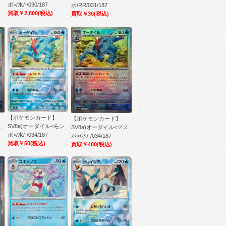
ボ>/水/-/030/187
水/RR/031/187
買取￥2,800
(税込)
買取￥30
(税込)
【ポケモンカード】
【ポケモンカード】
SV8a)オーダイル<モン
ス
SV8a)オーダイル<マス
ボ>/水/-/034/187
ボ>/水/-/034/187
買取￥50
(税込)
買取￥400
(税込)