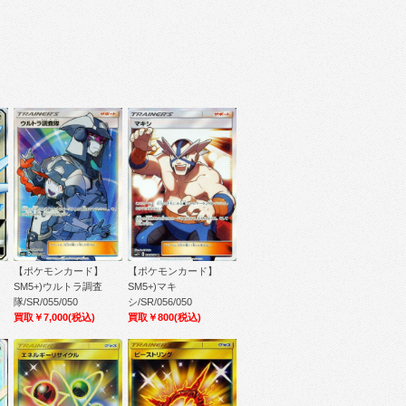
【ポケモンカード】
【ポケモンカード】
SM5+)ウルトラ調査
SM5+)マキ
隊/SR/055/050
シ/SR/056/050
買取￥7,000
(税込)
買取￥800
(税込)