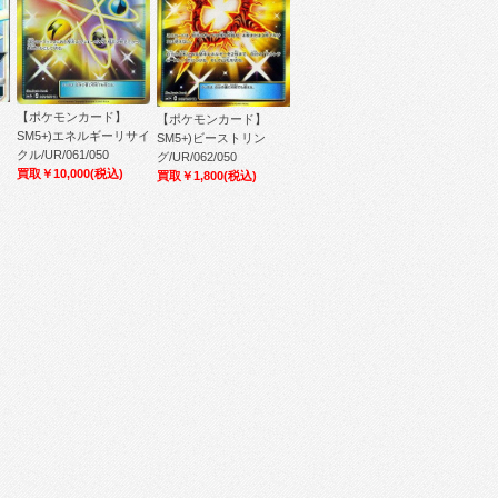
【ポケモンカード】
【ポケモンカード】
SM5+)エネルギーリサイ
SM5+)ビーストリン
クル/UR/061/050
グ/UR/062/050
買取￥10,000
(税込)
買取￥1,800
(税込)