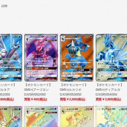
13件
モンカード】
【ポケモンカード】
【ポケモンカード】
【ポケモンカード】
)パルキア
SM5+)アーゴヨン
SM5+)ルカリオ
SM5+)ディアルガ
51/050
GX/SR/052/050
GX/SR/053/050
GX/SR/054/050
800
(税込)
買取￥400
(税込)
買取￥2,000
(税込)
買取￥3,800
(税込)