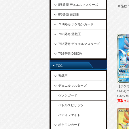
8/8発売 デュエルマスターズ
商品数：
8/8発売 遊戯王
7/31発売 ポケモンカード
7/18発売 遊戯王
7/18発売 デュエルマスターズ
7/16発売 DBSDV
TCG
遊戯王
デュエルマスターズ
【ポケ
SM5+
ヴァンガード
GX/SR/0
買取￥2,
バトルスピリッツ
バディファイト
ポケモンカード