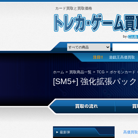
カード買取と買取価格
注目!!
遊戯王高価買取
ホーム
>
買取商品一覧
>
TCG
>
ポケモンカード
[SM5+] 強化拡張パ
高価買取
最新弾