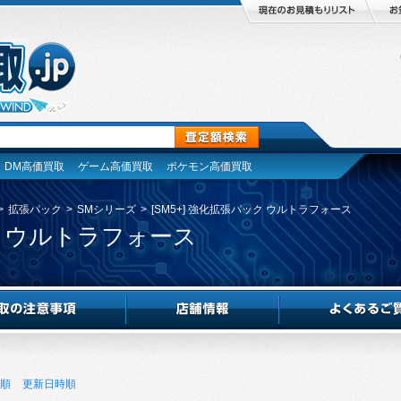
DM高価買取
ゲーム高価買取
ポケモン高価買取
>
拡張パック
>
SMシリーズ
>
[SM5+] 強化拡張パック ウルトラフォース
ック ウルトラフォース
順
更新日時順