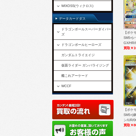
WIXOSS(ウィクロス)
データカードダス
ドラゴンボールスーパーダイバー
【ポケ
ズ
SM5+
GX/HR/
ドラゴンボールヒーローズ
買取￥10
ガンダムトライエイジ
仮面ライダー ガンバライジング
艦これアーケード
WCCF
【ポケ
SM5+
ン/UR/0
買取￥8