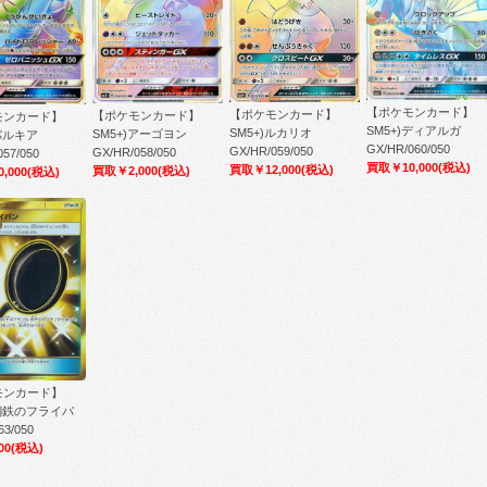
【ポケモンカード】
【ポケモンカード】
【ポケモンカード】
モンカード】
SM5+)ディアルガ
SM5+)ルカリオ
SM5+)アーゴヨン
)パルキア
GX/HR/060/050
GX/HR/059/050
GX/HR/058/050
057/050
買取￥10,000
(税込)
買取￥12,000
(税込)
買取￥2,000
(税込)
,000
(税込)
モンカード】
)鋼鉄のフライパ
63/050
00
(税込)