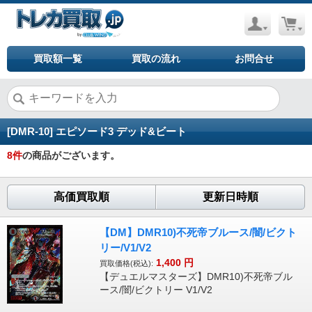
買取額一覧
買取の流れ
お問合せ
[DMR-10] エピソード3 デッド&ビート
8
件
の商品がございます。
高価買取順
更新日時順
【DM】DMR10)不死帝ブルース/闇/ビクト
リー/V1/V2
1,400
円
買取価格(税込):
【デュエルマスターズ】DMR10)不死帝ブル
ース/闇/ビクトリー V1/V2