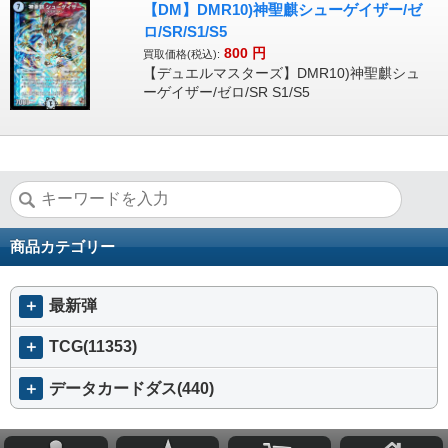
【DM】DMR10)神聖麒シューゲイザー/ゼ
ロ/SR/S1/S5
800
円
買取価格(税込):
【デュエルマスターズ】DMR10)神聖麒シュ
ーゲイザー/ゼロ/SR S1/S5
商品カテゴリー
＋
最新弾
＋
TCG(11353)
＋
データカードダス(440)