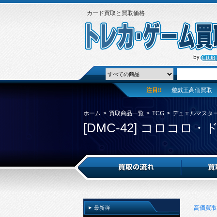
カード買取と買取価格
注目!!
遊戯王高価買取
ホーム
>
買取商品一覧
>
TCG
>
デュエルマスタ
[DMC-42] コロコロ・
高価買取
最新弾