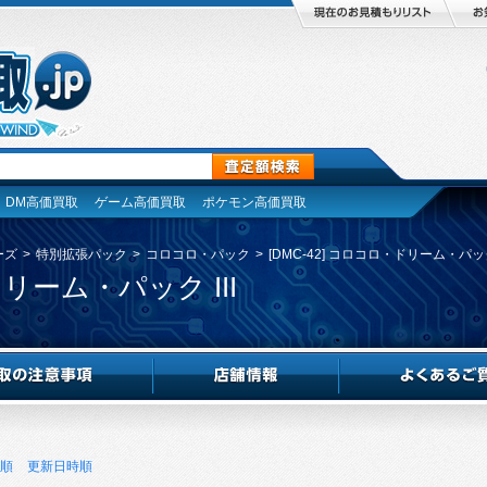
DM高価買取
ゲーム高価買取
ポケモン高価買取
ーズ
>
特別拡張パック
>
コロコロ・パック
>
[DMC-42] コロコロ・ドリーム・パック 
ドリーム・パック III
順
更新日時順