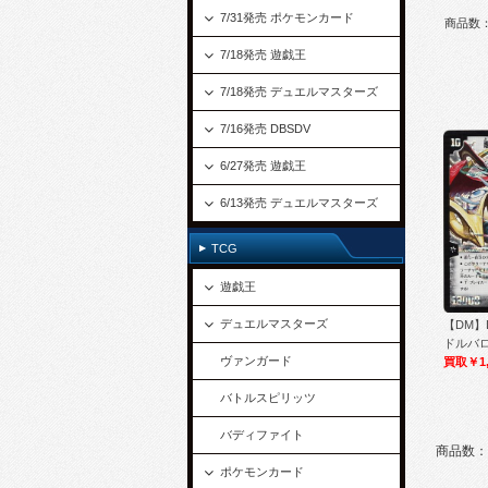
7/31発売 ポケモンカード
商品数
7/18発売 遊戯王
7/18発売 デュエルマスターズ
7/16発売 DBSDV
6/27発売 遊戯王
6/13発売 デュエルマスターズ
TCG
遊戯王
デュエルマスターズ
【DM】
ドルバロム
ヴァンガード
買取￥1,
バトルスピリッツ
バディファイト
商品数：
ポケモンカード