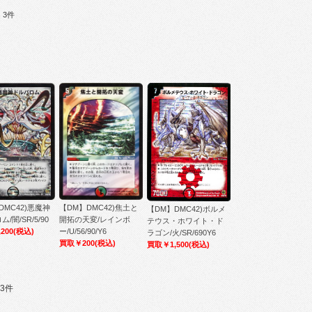
：3件
【DM】DMC42)焦土と
DMC42)悪魔神
【DM】DMC42)ボルメ
開拓の天変/レインボ
/闇/SR/5/90
テウス・ホワイト・ド
ー/U/56/90/Y6
200
(税込)
ラゴン/火/SR/690Y6
買取￥200
(税込)
買取￥1,500
(税込)
3件