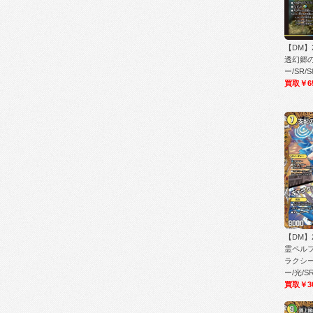
【DM】
透幻郷
ー/SR/S
買取￥6
【DM】
霊ペル
ラクシ
ー/光/SR
買取￥30