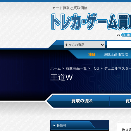
カード買取と買取価格
注目!!
遊戯王高価買取
ホーム
>
買取商品一覧
>
TCG
>
デュエルマスタ
王道W
最新弾
絞り