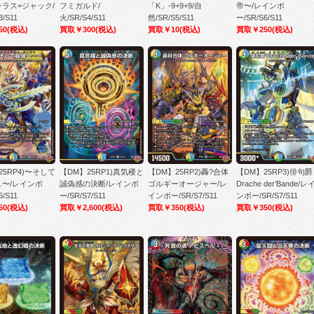
ラス=ジャック/
フミガルド/
「K」-9+9+9/自
帝〜/レインボ
3/S11
火/SR/S4/S11
然/SR/S5/S11
ー/SR/S6/S11
50
(税込)
買取￥300
(税込)
買取￥10
(税込)
買取￥250
(税込)
25RP4)〜そして
【DM】25RP1)真気楼と
【DM】25RP2)轟?合体
【DM】25RP3)俳句爵
〜/レインボ
誠偽感の決断/レインボ
ゴルギーオージャー/レ
Drache der’Bande/レ
6/S11
ー/SR/S7/S11
インボー/SR/S7/S11
ンボー/SR/S7/S11
50
(税込)
買取￥2,600
(税込)
買取￥350
(税込)
買取￥350
(税込)