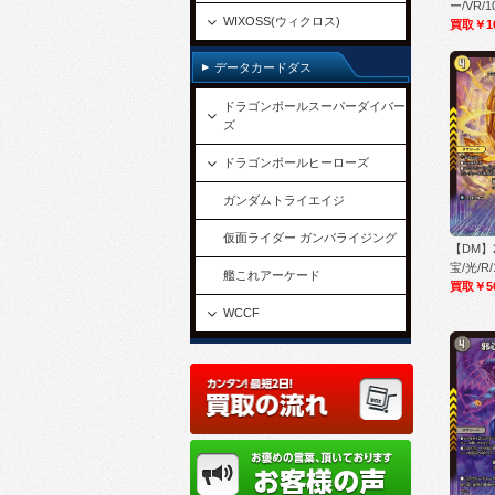
ー/VR/1
WIXOSS(ウィクロス)
買取￥1
データカードダス
ドラゴンボールスーパーダイバー
ズ
ドラゴンボールヒーローズ
ガンダムトライエイジ
仮面ライダー ガンバライジング
【DM】
宝/光/R/
艦これアーケード
買取￥5
WCCF