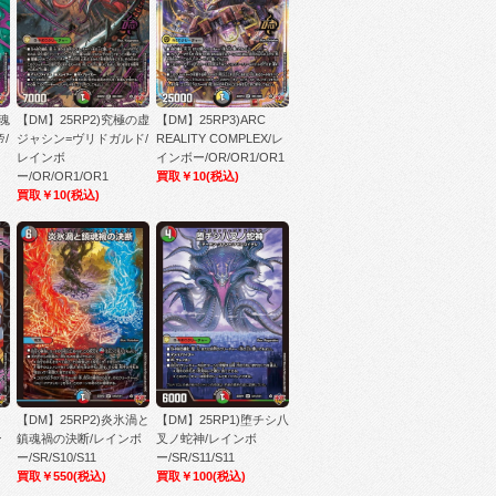
の魂
【DM】25RP2)究極の虚
【DM】25RP3)ARC
/
ジャシン=ヴリドガルド/
REALITY COMPLEX/レ
レインボ
インボー/OR/OR1/OR1
ー/OR/OR1/OR1
買取￥10
(税込)
買取￥10
(税込)
ジ
【DM】25RP2)炎氷渦と
【DM】25RP1)堕チシ八
ン
鎮魂禍の決断/レインボ
叉ノ蛇神/レインボ
ー/SR/S10/S11
ー/SR/S11/S11
買取￥550
(税込)
買取￥100
(税込)