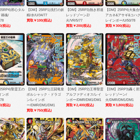
25RP4)邪心タル
【DM】25RP1)洗打の妖
【DM】25RP3)熱き邪道
【DM】25RP4)大集合
禍魂/
精/水/U/34/77
レッドゾーンZ/
アカネ&アサギ&コハク
/78
買取￥100
(税込)
火/VR/5/77
レインボー/U/50/78
0
(税込)
買取￥200
(税込)
買取￥300
(税込)
25RP4)聖霊王の
【DM】25RP1)王闘竜皇
【DM】25RP2)王導聖霊
【DM】25RP3)轟く
インボ
ボルシャック・ドラゴ
アルファディオス/レイ
レッドゾーン/
/78
ン/レインボ
ンボー/DMR/DM1/DM1
火/DMR/DM1/DM1
0
(税込)
ー/DMR/DM1/DM1
買取￥2,400
(税込)
買取￥3,800
(税込)
買取￥750
(税込)