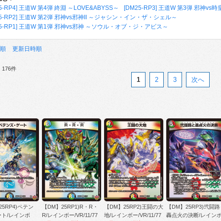
25-RP4] 王道W 第4弾 終淵 ～LOVE&ABYSS～
[DM25-RP3] 王道W 第3弾 邪神
25-RP2] 王道W 第2弾 邪神vs邪神II ～ジャシン・イン・ザ・シェル～
25-RP1] 王道W 第1弾 邪神vs邪神 ～ソウル・オブ・ジ・アビス～
順
更新日時順
176件
1
2
3
次へ
25RP4)ペテン
【DM】25RP1)R・R・
【DM】25RP2)王闘の大
【DM】25RP3)弐闘
ト/レインボ
R/レインボー/VR/11/77
地/レインボー/VR/11/77
轟点火の決断/レイン