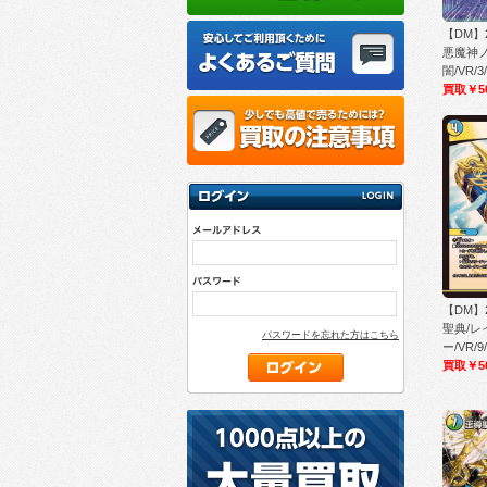
【DM】
悪魔神ノ
闇/VR/3
買取￥5
【DM】
聖典/レ
パスワードを忘れた方はこちら
ー/VR/9
買取￥5