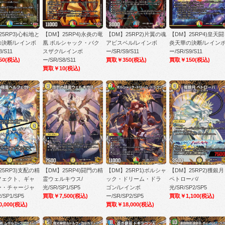
25RP3)心転地と
【DM】25RP4)永炎の竜
【DM】25RP2)片翼の魂
【DM】25RP4)皇天
の決断/レインボ
凰 ボルシャック・バク
アビスベル/レインボ
炎天華の決断/レイン
8/S11
スザク/レインボ
ー/SR/S9/S11
ー/SR/S9/S11
50
(税込)
ー/SR/S8/S11
買取￥350
(税込)
買取￥150
(税込)
買取￥10
(税込)
25RP3)支配の精
【DM】25RP4)闘門の精
【DM】25RP1)ボルシャ
【DM】25RP2)獲銀月
フェクト、ギャ
霊ウェルキウス/
ック・ドリーム・ドラ
ペトローバ/
ー・チャージャ
光/SR/SP1/SP5
ゴン/レインボ
光/SR/SP2/SP5
/SP1/SP5
買取￥7,500
(税込)
ー/SR/SP2/SP5
買取￥1,100
(税込)
,000
(税込)
買取￥18,000
(税込)