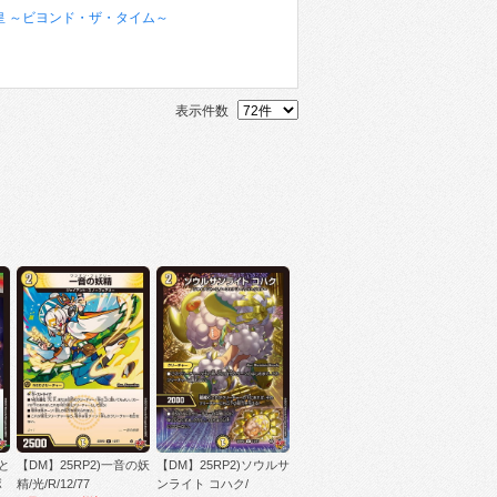
vs時皇 ～ビヨンド・ザ・タイム～
表示件数
路と
【DM】25RP2)一音の妖
【DM】25RP2)ソウルサ
ボ
精/光/R/12/77
ンライト コハク/