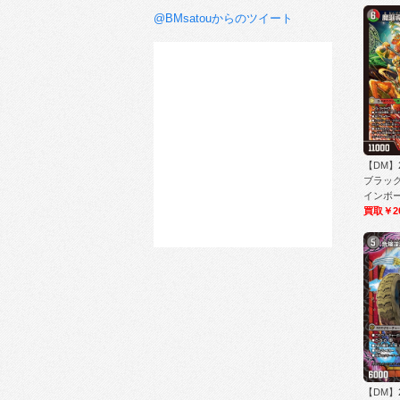
@BMsatouからのツイート
【DM】
ブラッ
インボー/
買取￥2
【DM】