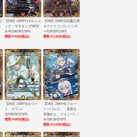
闘と
【DM】25RP1)ボルシャ
【DM】25RP2)芸魔王将
ボ
ック・モモキングNEX/
カクメイジン/レインボ
火/KGM/SP1/SP5
ー/OR/SP1/SP5
買取￥550
(税込)
買取￥2,500
(税込)
【DM】25RP3)ホワイ
【DM】25RP4)ブルー・
ト・スワン/
インパルス、「真実を
光/SR/SP2/SP5
見極めよ、ジョニー!」/
買取￥600
(税込)
水/SR/SP2/SP5
買取￥9,000
(税込)