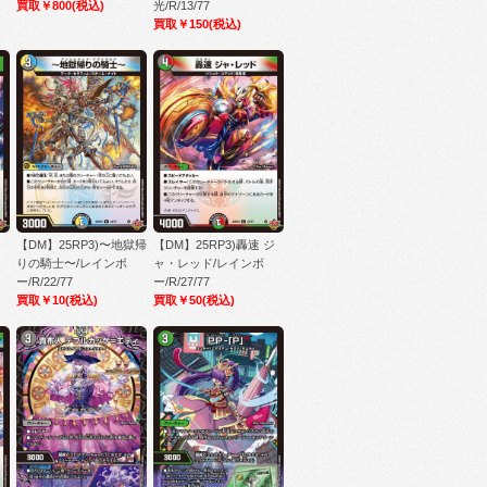
買取￥800
(税込)
光/R/13/77
買取￥150
(税込)
【DM】25RP3)〜地獄帰
【DM】25RP3)轟速 ジ
りの騎士〜/レインボ
ャ・レッド/レインボ
ー/R/22/77
ー/R/27/77
買取￥10
(税込)
買取￥50
(税込)