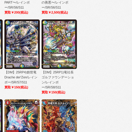
PART〜/レインボ
の善悪〜/レインボ
ー/SR/S6/S11
ー/SR/S6/S11
買取￥200
(税込)
買取￥2,500
(税込)
【DM】25RP4)創世竜
【DM】25RP1)竜社長
イ
Drache der'Zen/レイン
ゴルファウンデーショ
ボー/SR/S7/S11
ン/レインボ
買取￥150
(税込)
ー/SR/S8/S11
買取￥150
(税込)