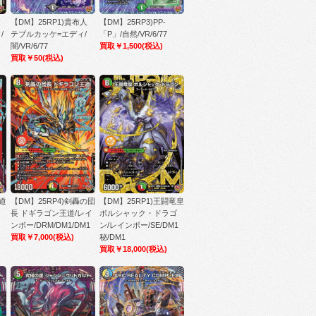
!
【DM】25RP1)貴布人
【DM】25RP3)PP-
/
テブルカッケ=エディ/
「P」/自然/VR/6/77
闇/VR/6/77
買取￥1,500
(税込)
買取￥50
(税込)
邪道
【DM】25RP4)剣轟の団
【DM】25RP1)王闘竜皇
長 ドギラゴン王道/レイ
ボルシャック・ドラゴ
ンボー/DRM/DM1/DM1
ン/レインボー/SE/DM1
買取￥7,000
(税込)
秘/DM1
買取￥18,000
(税込)