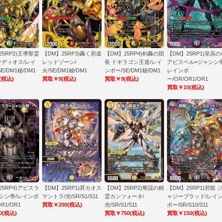
25RP2)王導聖霊
【DM】25RP3)轟く邪道
【DM】25RP4)剣轟の団
【DM】25RP1)至高
ァディオス/レイ
レッドゾーン/
長 ドギラゴン王道/レイ
アビスベル=ジャシン帝
E/DM1秘/DM1
火/SE/DM1秘/DM1
ンボー/SE/DM1秘/DM1
レインボ
(税込)
買取￥9
(税込)
買取￥9
(税込)
ー/OR/OR1/OR1
買取￥10
(税込)
25RP4)アビスラ
【DM】25RP1)昇カオス
【DM】25RP2)華謡の精
【DM】25RP1)邪龍 
シン帝/レインボ
マントラ/光/SR/S1/S11
霊カンツォーネ/
ャジーブラッド/レイ
OR1/OR1
買取￥200
(税込)
光/SR/S1/S11
ボー/SR/S10/S11
0
(税込)
買取￥750
(税込)
買取￥150
(税込)