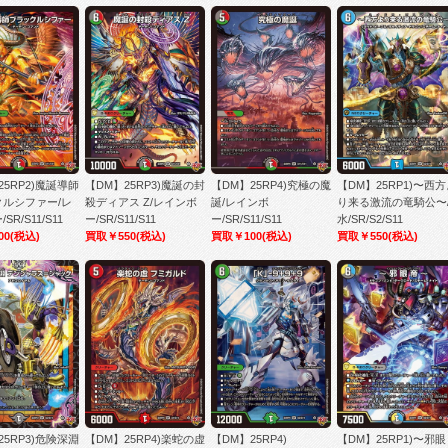
25RP2)魔誕導師
【DM】25RP3)魔誕の封
【DM】25RP4)究極の魔
【DM】25RP1)〜西
クルシファー/レ
殺ディアス Z/レインボ
誕/レインボ
り来る激流の竜騎公〜
SR/S11/S11
ー/SR/S11/S11
ー/SR/S11/S11
水/SR/S2/S11
00
(税込)
買取￥550
(税込)
買取￥100
(税込)
買取￥550
(税込)
25RP3)危険深淵
【DM】25RP4)楽蛇の虚
【DM】25RP4)
【DM】25RP1)〜邪眼