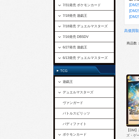
[DM
7/31発売 ポケモンカード
[DM
7/18発売 遊戯王
[DM
7/18発売 デュエルマスターズ
高価買取
7/16発売 DBSDV
商品数：
6/27発売 遊戯王
6/13発売 デュエルマスターズ
TCG
遊戯王
デュエルマスターズ
ヴァンガード
バトルスピリッツ
バディファイト
【DM】
ポケモンカード
ズ・ゲー