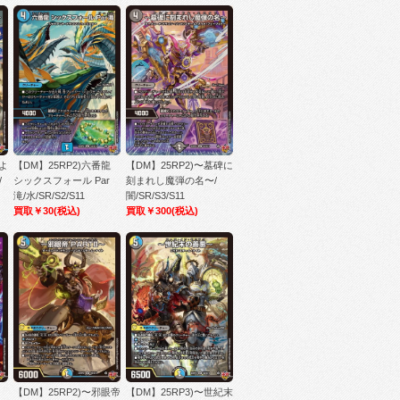
方よ
【DM】25RP2)六番龍
【DM】25RP2)〜墓碑に
/
シックスフォール Par
刻まれし魔弾の名〜/
滝/水/SR/S2/S11
闇/SR/S3/S11
買取￥30
(税込)
買取￥300
(税込)
【DM】25RP2)〜邪眼帝
【DM】25RP3)〜世紀末