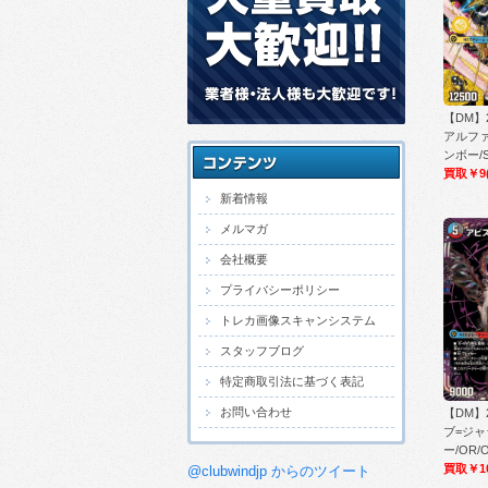
【DM】
アルフ
ンボー/S
買取￥9
新着情報
メルマガ
会社概要
プライバシーポリシー
トレカ画像スキャンシステム
スタッフブログ
特定商取引法に基づく表記
お問い合わせ
【DM】
ブ=ジャ
ー/OR/
買取￥1
@clubwindjp からのツイート