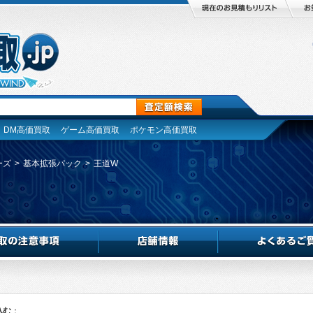
DM高価買取
ゲーム高価買取
ポケモン高価買取
ーズ
>
基本拡張パック
>
王道W
込む
：