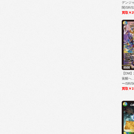
デンジャ
闇/SR/S
買取￥2
【DM】
覚醒へ…
ー/SR/S
買取￥1