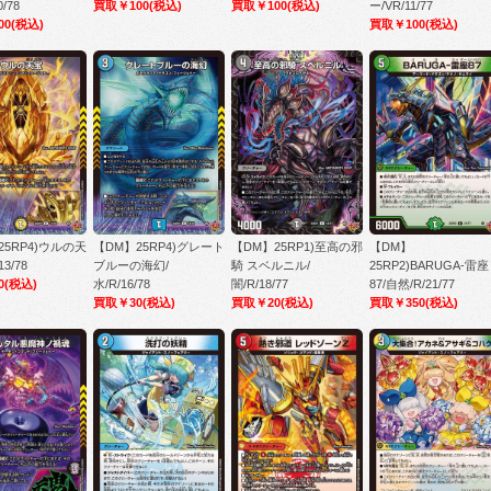
0/78
買取￥100
(税込)
買取￥100
(税込)
ー/VR/11/77
00
(税込)
買取￥100
(税込)
25RP4)ウルの天
【DM】25RP4)グレート
【DM】25RP1)至高の邪
【DM】
13/78
ブルーの海幻/
騎 スベルニル/
25RP2)BARUGA-雷座
0
(税込)
水/R/16/78
闇/R/18/77
87/自然/R/21/77
買取￥30
(税込)
買取￥20
(税込)
買取￥350
(税込)