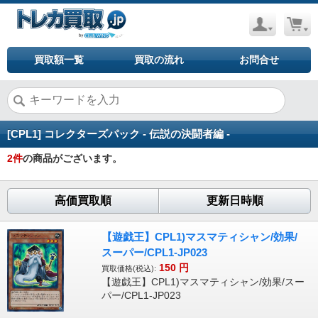
買取額一覧
買取の流れ
お問合せ
[CPL1] コレクターズパック - 伝説の決闘者編 -
2
件
の商品がございます。
高価買取順
更新日時順
【遊戯王】CPL1)マスマティシャン/効果/
スーパー/CPL1-JP023
150
円
買取価格(税込):
【遊戯王】CPL1)マスマティシャン/効果/スー
パー/CPL1-JP023