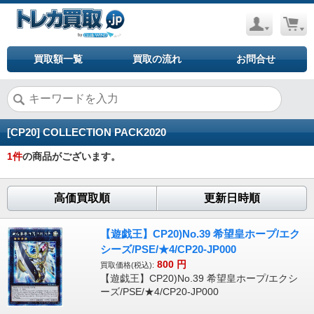
買取額一覧
買取の流れ
お問合せ
[CP20] COLLECTION PACK2020
1
件
の商品がございます。
高価買取順
更新日時順
【遊戯王】CP20)No.39 希望皇ホープ/エク
シーズ/PSE/★4/CP20-JP000
800
円
買取価格(税込):
【遊戯王】CP20)No.39 希望皇ホープ/エクシ
ーズ/PSE/★4/CP20-JP000