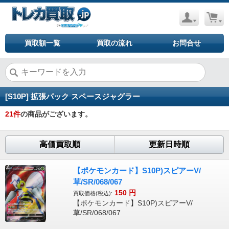
買取額一覧
買取の流れ
お問合せ
[S10P] 拡張パック スペースジャグラー
21
件
の商品がございます。
高価買取順
更新日時順
【ポケモンカード】S10P)スピアーV/
草/SR/068/067
150
円
買取価格(税込):
【ポケモンカード】S10P)スピアーV/
草/SR/068/067