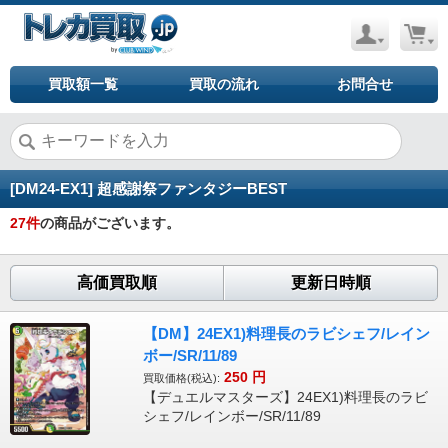
買取額一覧
買取の流れ
お問合せ
[DM24-EX1] 超感謝祭ファンタジーBEST
27
件
の商品がございます。
高価買取順
更新日時順
【DM】24EX1)料理長のラビシェフ/レイン
ボー/SR/11/89
250
円
買取価格(税込):
【デュエルマスターズ】24EX1)料理長のラビ
シェフ/レインボー/SR/11/89