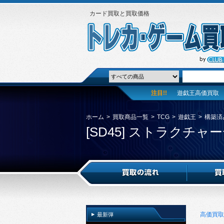
カード買取と買取価格
注目!!
遊戯王高価買取
ホーム
>
買取商品一覧
>
TCG
>
遊戯王
>
構築済
[SD45] ストラクチャ
高価買取
最新弾