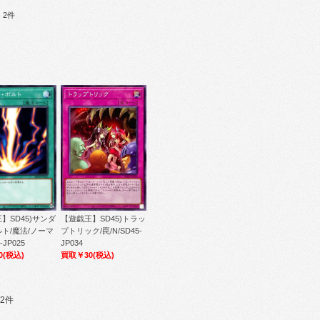
：2件
】SD45)サンダ
【遊戯王】SD45)トラッ
ト/魔法/ノーマ
プトリック/罠/N/SD45-
-JP025
JP034
0
(税込)
買取￥30
(税込)
2件