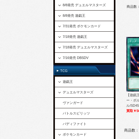
8/8発売 デュエルマスターズ
商品数
8/8発売 遊戯王
7/31発売 ポケモンカード
7/18発売 遊戯王
7/18発売 デュエルマスターズ
7/16発売 DBSDV
TCG
遊戯王
デュエルマスターズ
【遊戯王
ー・ボル
ヴァンガード
ル/SD45
買取￥5
バトルスピリッツ
バディファイト
商品数：
ポケモンカード