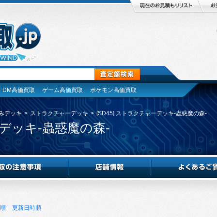
DM高価買取
ゲーム高価買取
ポケモン高価買取
みデッキ
>
ストラクチャーデッキ
>
[SD45] ストラクチャーデッキ-蟲惑魔の森-
ーデッキ-蟲惑魔の森-
順
更新日時順