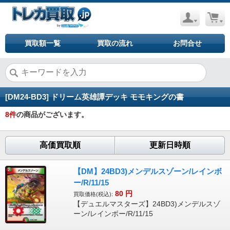
買取額一覧
買取の流れ
お問合せ
[DM24-BD3] ドリーム英雄譚デッキ モモキングの書
8
件
の商品がございます。
高価買取順
更新日時順
【DM】24BD3)メンデルスゾーン/レインボ
ー/R/11/15
80
円
買取価格(税込):
【デュエルマスターズ】24BD3)メンデルスゾ
ーン/レインボー/R/11/15