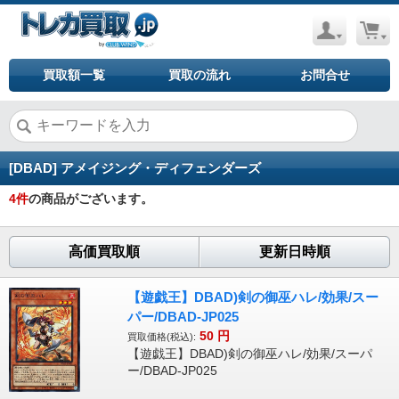
買取額一覧
買取の流れ
お問合せ
[DBAD] アメイジング・ディフェンダーズ
4
件
の商品がございます。
高価買取順
更新日時順
【遊戯王】DBAD)剣の御巫ハレ/効果/スー
パー/DBAD-JP025
50
円
買取価格(税込):
【遊戯王】DBAD)剣の御巫ハレ/効果/スーパ
ー/DBAD-JP025