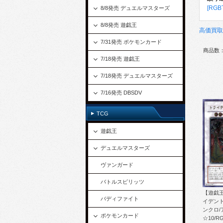
[RGB
8/8発売 デュエルマスターズ
8/8発売 遊戯王
高価買取
7/31発売 ポケモンカード
商品数
7/18発売 遊戯王
7/18発売 デュエルマスターズ
7/16発売 DBSDV
TCG
遊戯王
デュエルマスターズ
ヴァンガード
バトルスピリッツ
【遊戯王
バディファイト
イデン
ンクロ/
ポケモンカード
☆10/RG