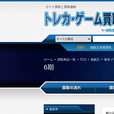
カード買取と買取価格
注目!!
遊戯王高価買取
ホーム
>
買取商品一覧
>
TCG
>
遊戯王
>
基本ブ
6期
最新弾
絞り