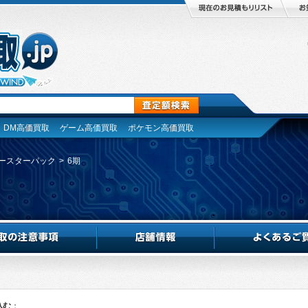
DM高価買取
ゲーム高価買取
ポケモン高価買取
ースターパック
>
6期
込む
：