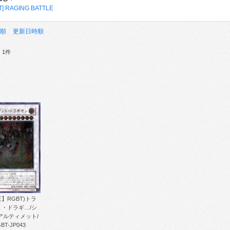
T] RAGING BATTLE
順
更新日時順
：1件
】RGBT)トラ
ト・ドラギ…/シ
アルティメット/
BT-JP043