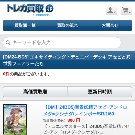
買取額一覧
買取の流れ
お問合せ
[DM24-BD5] エキサイティング・デュエパ・デッキ アセビと異
世界フェアリーたち
6
件
の商品がございます。
高価買取順
更新日時順
【DM】24BD5)百景妖精アセビ=アンドロ
メダ=クシナダ/レインボー/SR/1/60
800
円
買取価格(税込):
【デュエルマスターズ】24BD5)百景妖精アセ
ビ=アンドロメダ=クシナダ/レ...