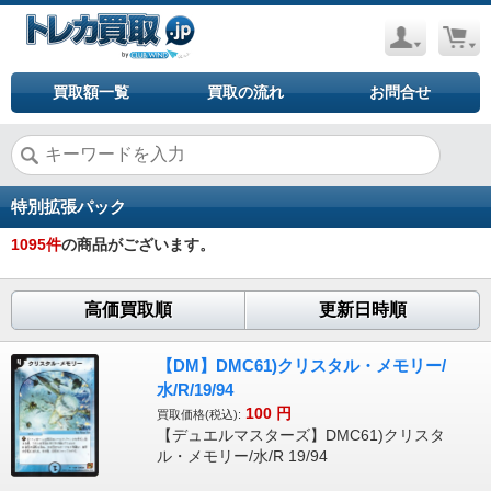
買取額一覧
買取の流れ
お問合せ
特別拡張パック
1095
件
の商品がございます。
高価買取順
更新日時順
【DM】DMC61)クリスタル・メモリー/
水/R/19/94
100
円
買取価格(税込):
【デュエルマスターズ】DMC61)クリスタ
ル・メモリー/水/R 19/94