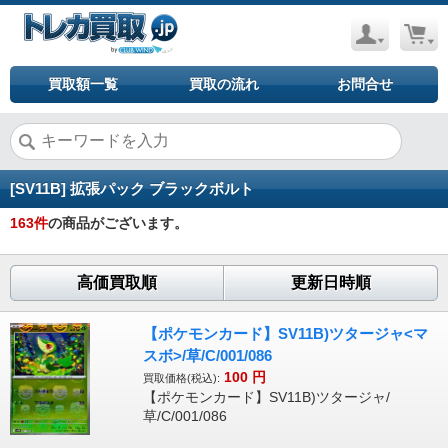
買取額一覧
買取の流れ
お問合せ
[SV11B] 拡張パック ブラックボルト
163
件
の商品がございます。
高価買取順
更新日時順
【ポケモンカード】SV11B)ツタージャ<マ
スボ>/草/C/001/086
100
円
買取価格(税込):
【ポケモンカード】SV11B)ツタージャ/
草/C/001/086