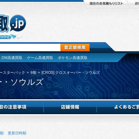
DM高価買取
ゲーム高価買取
ポケモン高価買取
ースターパック
>
9期
>
[CROS] クロスオーバー・ソウルズ
バー・ソウルズ
順
更新日時順