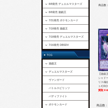
8/8発売 デュエルマスターズ
商品数
8/8発売 遊戯王
7/31発売 ポケモンカード
7/18発売 遊戯王
7/18発売 デュエルマスターズ
7/16発売 DBSDV
TCG
遊戯王
デュエルマスターズ
【遊戯王
シャド
ヴァンガード
リス/融
ト/CROS
バトルスピリッツ
買取￥4
バディファイト
ポケモンカード
商品数：