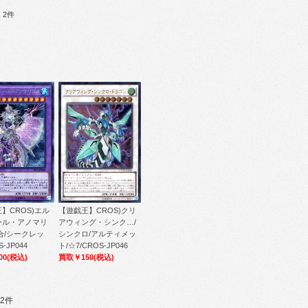
：2件
】CROS)エル
【遊戯王】CROS)クリ
ール・アノマリ
アウィング・シンク…/
合/シークレッ
シンクロ/アルティメッ
-JP044
ト/☆7/CROS-JP046
00
(税込)
買取￥150
(税込)
2件