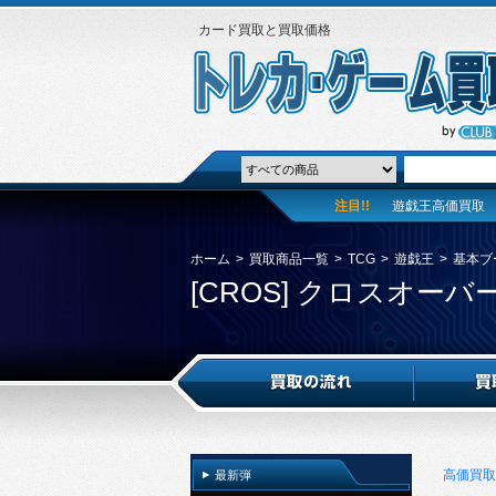
カード買取と買取価格
注目!!
遊戯王高価買取
ホーム
>
買取商品一覧
>
TCG
>
遊戯王
>
基本ブ
[CROS] クロスオー
高価買取
最新弾