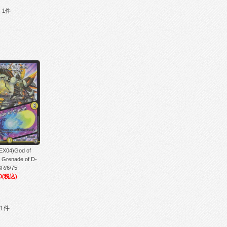
：1件
04)God of
Grenade of D-
SR/6/75
0
(税込)
1件