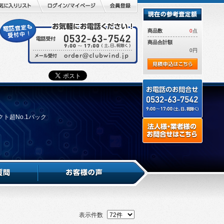
商品数
0
点
商品合計額
0円
パクト超No.1パック
表示件数