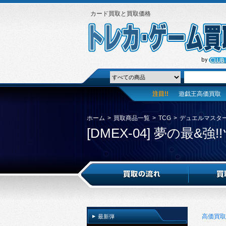
カード買取と買取価格
注目!!
遊戯王高価買取
ホーム
>
買取商品一覧
>
TCG
>
デュエルマスタ
[DMEX-04] 夢の最&
高価買取
最新弾