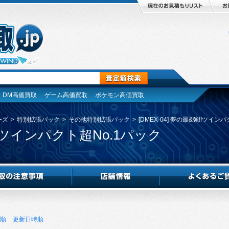
DM高価買取
ゲーム高価買取
ポケモン高価買取
ーズ
>
特別拡張パック
>
その他特別拡張パック
>
[DMEX-04] 夢の最&強!!ツイン
強!!ツインパクト超No.1パック
順
更新日時順