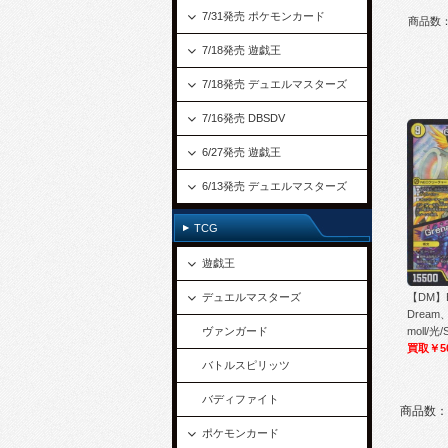
7/31発売 ポケモンカード
商品数
7/18発売 遊戯王
7/18発売 デュエルマスターズ
7/16発売 DBSDV
6/27発売 遊戯王
6/13発売 デュエルマスターズ
TCG
遊戯王
【DM】EX
デュエルマスターズ
Dream、
moll/光/
ヴァンガード
買取￥5
バトルスピリッツ
バディファイト
商品数：
ポケモンカード