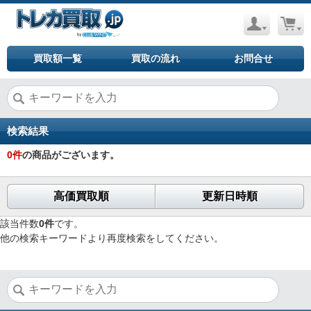
買取額一覧
買取の流れ
お問合せ
検索結果
0
件
の商品がございます。
高価買取順
更新日時順
該当件数
0件
です。
他の検索キーワードより再度検索をしてください。