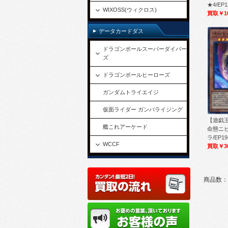
★4/EP1
WIXOSS(ウィクロス)
買取￥1
データカードダス
ドラゴンボールスーパーダイバー
ズ
ドラゴンボールヒーローズ
ガンダムトライエイジ
仮面ライダー ガンバライジング
【遊戯王
艦これアーケード
命態ニビ
ラ/EP19
WCCF
買取￥3
商品数：