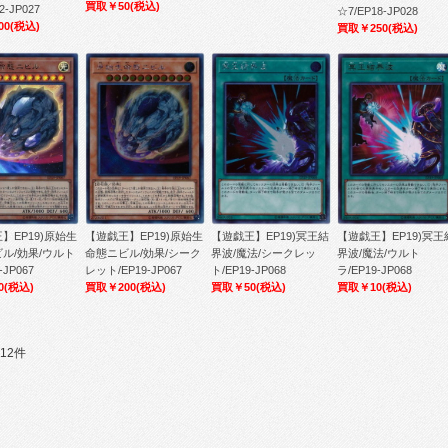
買取￥50
(税込)
2-JP027
☆7/EP18-JP028
00
(税込)
買取￥250
(税込)
】EP19)原始生
【遊戯王】EP19)原始生
【遊戯王】EP19)冥王結
【遊戯王】EP19)冥王
ル/効果/ウルト
命態ニビル/効果/シーク
界波/魔法/シークレッ
界波/魔法/ウルト
-JP067
レット/EP19-JP067
ト/EP19-JP068
ラ/EP19-JP068
0
(税込)
買取￥200
(税込)
買取￥50
(税込)
買取￥10
(税込)
12件