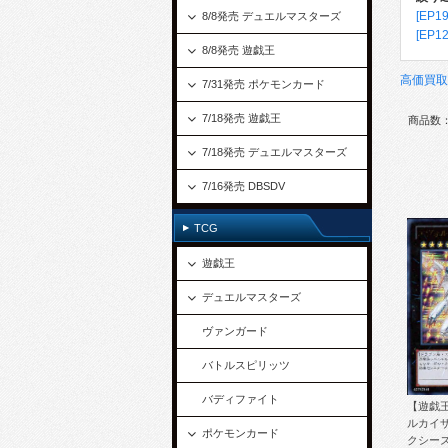
[EP1
8/8発売 デュエルマスターズ
[EP1
8/8発売 遊戯王
高価買取
7/31発売 ポケモンカード
7/18発売 遊戯王
商品数：
7/18発売 デュエルマスターズ
7/16発売 DBSDV
TCG
遊戯王
デュエルマスターズ
ヴァンガード
バトルスピリッツ
バディファイト
【遊戯王
ルカイ
ポケモンカード
クシーズ