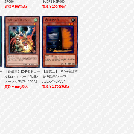
JP066
ト/EP19-JP066
買取￥30
(税込)
買取￥100
(税込)
結
【遊戯王】EXP4)増殖す
【遊戯王】EXP4)ドロー
るG/効果/ノーマ
ル&ロックバード/効果/
ル/EXP4-JP037
ノーマル/EXP4-JP023
買取￥1,700
(税込)
買取￥150
(税込)