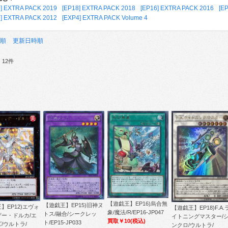
9] EXTRA PACK 2019
[EP18] EXTRA PACK 2018
[EP16] EXTRA PACK 2016
[E
2] EXTRA PACK 2012
[EXP4] EXTRA PACK Volume 4
順
更新日時順
12件
【遊戯王】EP16)烏合無
【遊戯王】EP15)旧神ヌ
】EP12)エヴォ
【遊戯王】EP18)F.A.
象/魔法/R/EP16-JP047
トス/融合/シークレッ
ザー・ドルカ/エ
イトニングマスター/
買取￥10
(税込)
ト/EP15-JP033
/ウルトラ/
ンクロ/ウルトラ/