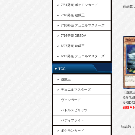
7/31発売 ポケモンカード
商品数
7/18発売 遊戯王
7/18発売 デュエルマスターズ
7/16発売 DBSDV
6/27発売 遊戯王
6/13発売 デュエルマスターズ
TCG
遊戯王
デュエルマスターズ
【遊戯王
るG/効
ヴァンガード
ル/SD42
買取￥3
バトルスピリッツ
バディファイト
商品数：
ポケモンカード