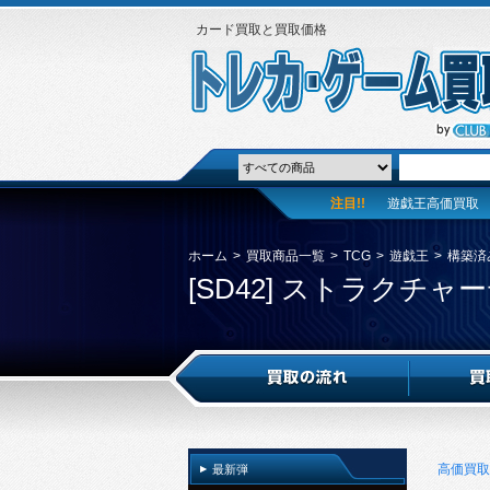
カード買取と買取価格
注目!!
遊戯王高価買取
ホーム
>
買取商品一覧
>
TCG
>
遊戯王
>
構築済
[SD42] ストラクチ
高価買取
最新弾