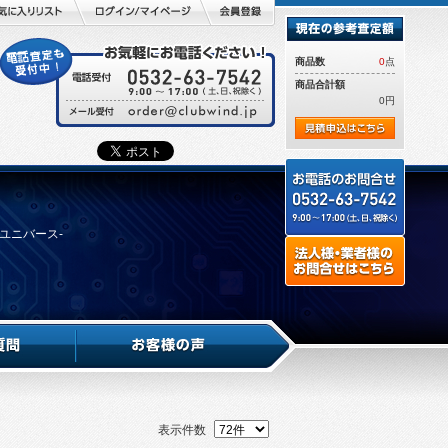
商品数
0
点
商品合計額
0円
・ユニバース-
表示件数