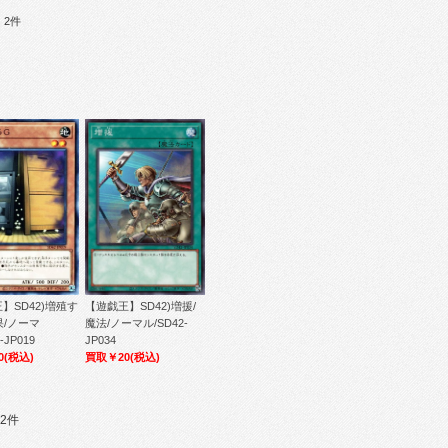
：2件
【遊戯王】SD42)増援/
】SD42)増殖す
魔法/ノーマル/SD42-
果/ノーマ
JP034
-JP019
買取￥20
(税込)
0
(税込)
2件