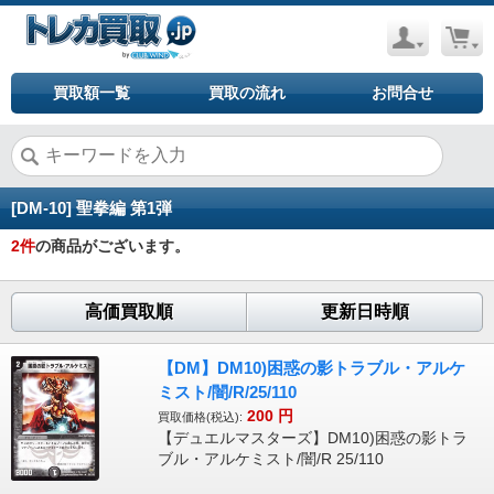
買取額一覧
買取の流れ
お問合せ
[DM-10] 聖拳編 第1弾
2
件
の商品がございます。
高価買取順
更新日時順
【DM】DM10)困惑の影トラブル・アルケ
ミスト/闇/R/25/110
200
円
買取価格(税込):
【デュエルマスターズ】DM10)困惑の影トラ
ブル・アルケミスト/闇/R 25/110