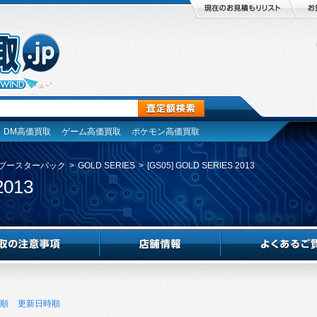
DM高価買取
ゲーム高価買取
ポケモン高価買取
ブースターパック
>
GOLD SERIES
>
[GS05] GOLD SERIES 2013
2013
順
更新日時順