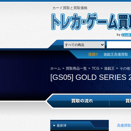
カード買取と買取価格
注目!!
遊戯王高価買取
ホーム
>
買取商品一覧
>
TCG
>
遊戯王
>
その他
[GS05] GOLD SERIES 
高価買取
最新弾