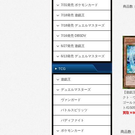
7/31発売 ポケモンカード
商品数
7/18発売 遊戯王
7/18発売 デュエルマスターズ
7/16発売 DBSDV
6/27発売 遊戯王
6/13発売 デュエルマスターズ
TCG
遊戯王
デュエルマスターズ
【遊戯王
クト・ヴ
ヴァンガード
ゴール
ト/GS05
バトルスピリッツ
買取￥8
バディファイト
ポケモンカード
商品数：