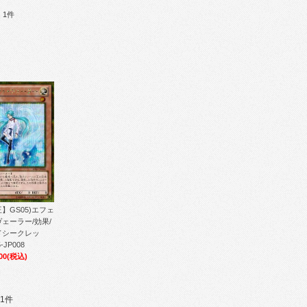
：1件
】GS05)エフェ
ェーラー/効果/
ドシークレッ
-JP008
00
(税込)
1件