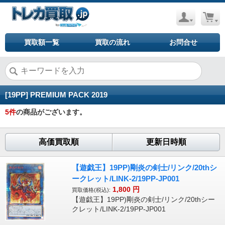
買取額一覧
買取の流れ
お問合せ
[19PP] PREMIUM PACK 2019
5
件
の商品がございます。
高価買取順
更新日時順
【遊戯王】19PP)剛炎の剣士/リンク/20thシ
ークレット/LINK-2/19PP-JP001
1,800
円
買取価格(税込):
【遊戯王】19PP)剛炎の剣士/リンク/20thシー
クレット/LINK-2/19PP-JP001