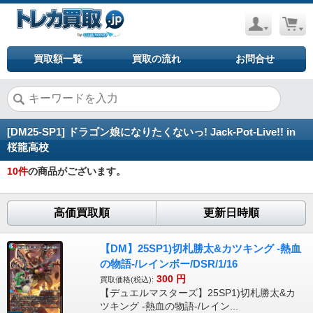
買取額一覧
買取の流れ
お問合せ
[DM25-SP1] ドラゴン娘になりたくないっ! Jack-Pot-Live!! in
桜龍高校
10
件
の商品がございます。
高価買取順
更新日時順
【DM】25SP1)切札勝太&カツキング -熱血
の物語-/レインボー/DSR/1/16
300
円
買取価格(税込):
【デュエルマスターズ】25SP1)切札勝太&カ
ツキング -熱血の物語-/レイン...