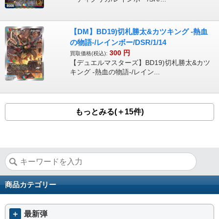
【DM】BD19)切札勝太&カツキング -熱血
の物語-/レインボー/DSR/1/14
300
円
買取価格(税込):
【デュエルマスターズ】BD19)切札勝太&カツ
キング -熱血の物語-/レイン...
もっとみる(＋15件)
商品カテゴリー
＋
最新弾