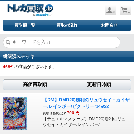
買取額一覧
買取の流れ
お問合せ
構築済みデッキ
468
件
の商品がございます。
高価買取順
更新日時順
【DM】DMD20)勝利のリュウセイ・カイザ
ー/レインボー/ビクトリー/14a/22
700
円
買取価格(税込):
【デュエルマスターズ】DMD20)勝利のリュ
ウセイ・カイザー/レインボー/...