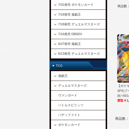
7/31発売 ポケモンカード
商品数
7/18発売 遊戯王
7/18発売 デュエルマスターズ
7/16発売 DBSDV
6/27発売 遊戯王
6/13発売 デュエルマスターズ
TCG
遊戯王
デュエルマスターズ
【ポケ
SP4)ブ
ヴァンガード
炎/-/001
買取￥1,
バトルスピリッツ
バディファイト
商品数：
ポケモンカード