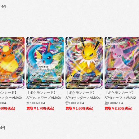
：4件
モンカード】
【ポケモンカード】
【ポケモンカード】
【ポケモンカード】
ースターVMAX/
SP4)シャワーズVMAX/
SP4)サンダースVMAX/
SP4)エーフィVMAX/
/004
水/-/002/004
雷/-/003/004
超/-/004/004
600
(税込)
買取￥1,700
(税込)
買取￥1,600
(税込)
買取￥2,200
(税込)
4件