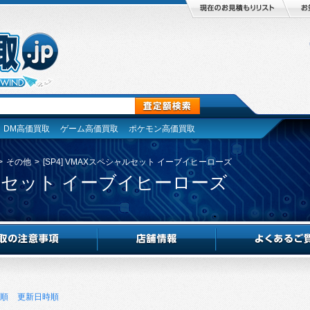
DM高価買取
ゲーム高価買取
ポケモン高価買取
>
その他
>
[SP4] VMAXスペシャルセット イーブイヒーローズ
シャルセット イーブイヒーローズ
順
更新日時順