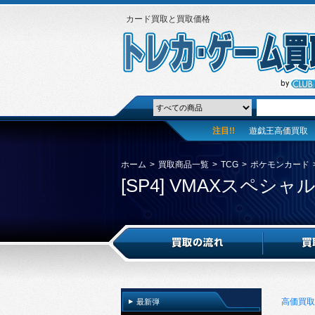
カード買取と買取価格
注目!!
遊戯王高価買取
ホーム
>
買取商品一覧
>
TCG
>
ポケモンカード
[SP4] VMAXスペ
高価買取
最新弾