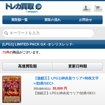
買取額一覧
買取の流れ
お問合せ
[LPG1] LIMITED PACK GX -オシリスレッド-
71
件
の商品がございます。
高価買取順
更新日時順
【遊戯王】LPG1)神炎皇ウリア<特殊文字
>/効果/SEC/-
35,000
円
買取価格(税込):
【遊戯王】LPG1)神炎皇ウリア/効果/SEC/-