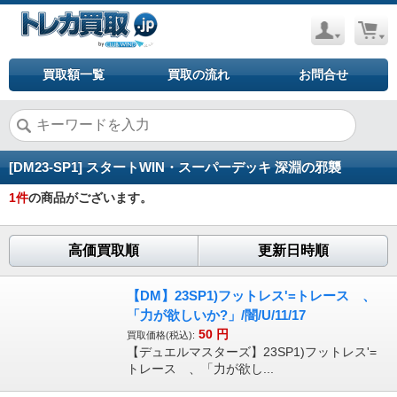
買取額一覧
買取の流れ
お問合せ
[DM23-SP1] スタートWIN・スーパーデッキ 深淵の邪襲
1
件
の商品がございます。
高価買取順
更新日時順
【DM】23SP1)フットレス'=トレース 、
「力が欲しいか?」/闇/U/11/17
50
円
買取価格(税込):
【デュエルマスターズ】23SP1)フットレス'=
トレース 、「力が欲し...