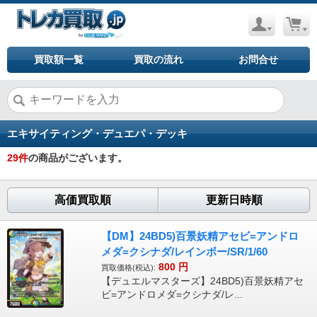
買取額一覧
買取の流れ
お問合せ
エキサイティング・デュエパ・デッキ
29
件
の商品がございます。
高価買取順
更新日時順
【DM】24BD5)百景妖精アセビ=アンドロ
メダ=クシナダ/レインボー/SR/1/60
800
円
買取価格(税込):
【デュエルマスターズ】24BD5)百景妖精アセ
ビ=アンドロメダ=クシナダ/レ...