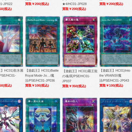
1-JP022
買取￥200
(税込)
★4/HC01-JP028
買取￥200
(税込)
50
(税込)
買取￥200
(税込)
】HC01)歌氷麗
【遊戯王】HC01)Battle
【遊戯王】HC01)Into
【遊戯王】HC01)覇王龍
SE/HC01-
Royal Mode-Jo…/魔
the VRAINS!/魔
の魂/罠/PSE/HC01-
法/PSE/HC01-JP036
法/PSE/HC01-JP043
JP037
50
(税込)
買取￥100
(税込)
買取￥100
(税込)
買取￥350
(税込)