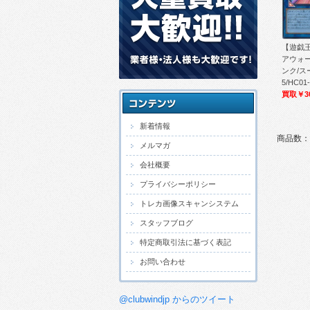
【遊戯王
アウォ
ンク/スー
5/HC01
買取￥3
新着情報
商品数：
メルマガ
会社概要
プライバシーポリシー
トレカ画像スキャンシステム
スタッフブログ
特定商取引法に基づく表記
お問い合わせ
@clubwindjp からのツイート