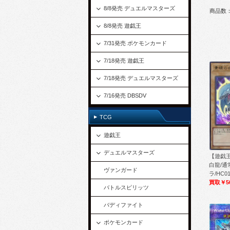
8/8発売 デュエルマスターズ
商品数：
8/8発売 遊戯王
7/31発売 ポケモンカード
7/18発売 遊戯王
7/18発売 デュエルマスターズ
7/16発売 DBSDV
TCG
遊戯王
デュエルマスターズ
【遊戯王
白龍/通
ヴァンガード
ラ/HC01
買取￥5
バトルスピリッツ
バディファイト
ポケモンカード