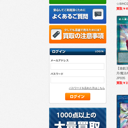
☆8/HC0
買取￥4
【遊戯王
月/魔法/P
JP035
買取￥1
パスワードを忘れた方はこちら