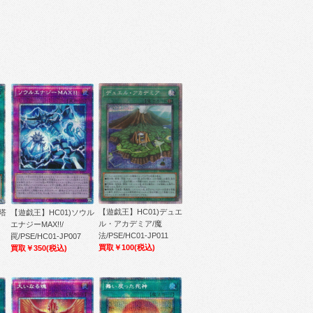
【遊戯王】HC01)デュエ
塔
【遊戯王】HC01)ソウル
ル・アカデミア/魔
エナジーMAX!!/
法/PSE/HC01-JP011
罠/PSE/HC01-JP007
買取￥100
(税込)
買取￥350
(税込)