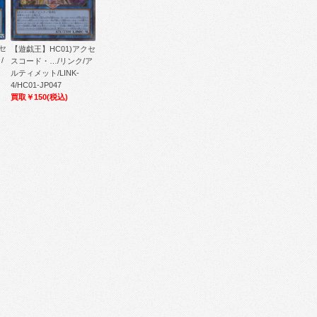
セ
【遊戯王】HC01)アクセ
/
スコード・…/リンク/ア
ルティメット/LINK-
4/HC01-JP047
買取￥150
(税込)