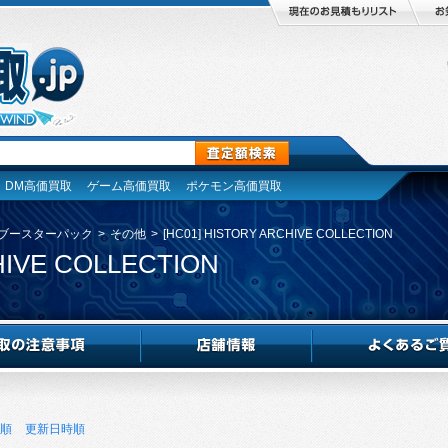
DM高価買取
ゲーム高価買取
ポケモン高価買取
ブースターパック
>
その他
>
[HC01] HISTORY ARCHIVE COLLECTION
HIVE COLLECTION
順
更新日時順