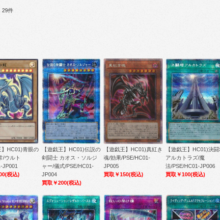
29件
】HC01)青眼の
【遊戯王】HC01)伝説の
【遊戯王】HC01)真紅き
【遊戯王】HC01)決闘
常/ウルト
剣闘士 カオス・ソルジ
魂/効果/PSE/HC01-
アルカトラズ/魔
-JP001
ャー/儀式/PSE/HC01-
JP005
法/PSE/HC01-JP006
00
(税込)
JP004
買取￥150
(税込)
買取￥100
(税込)
買取￥200
(税込)