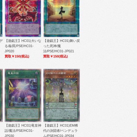
デ
【遊戯王】HC01)大いな
【遊戯王】HC01)舞い戻
ク
る魂/罠/PSE/HC01-
った死神/魔
JP020
法/PSE/HC01-JP021
買取￥150
(税込)
買取￥150
(税込)
【遊戯王】HC01)竜皇神
【遊戯王】HC01)EM稀
話/魔法/PSE/HC01-
代の決闘者/ペンデュラ
JP030
ム/PSE/HC01-JP034