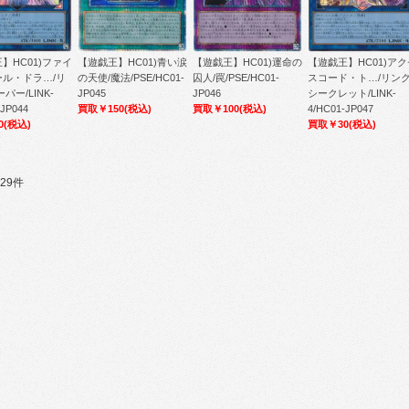
】HC01)ファイ
【遊戯王】HC01)青い涙
【遊戯王】HC01)運命の
【遊戯王】HC01)アク
ール・ドラ…/リ
の天使/魔法/PSE/HC01-
囚人/罠/PSE/HC01-
スコード・ト…/リンク
パー/LINK-
JP045
JP046
シークレット/LINK-
-JP044
買取￥150
(税込)
買取￥100
(税込)
4/HC01-JP047
0
(税込)
買取￥30
(税込)
29件