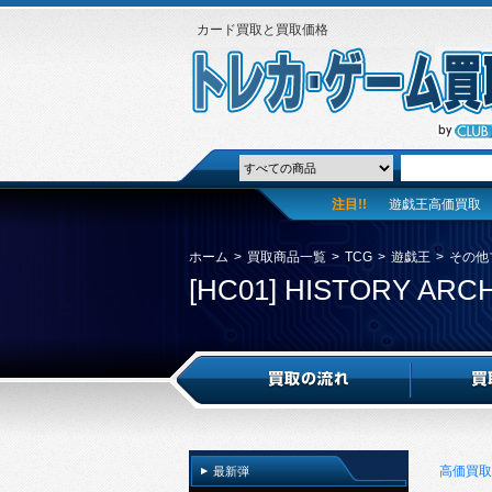
カード買取と買取価格
注目!!
遊戯王高価買取
ホーム
>
買取商品一覧
>
TCG
>
遊戯王
>
その他
[HC01] HISTORY ARC
高価買取
最新弾