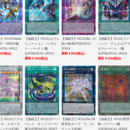
】HC01)Wake
【遊戯王】HC01)エヴォ
【遊戯王】HC01)救いの
【遊戯王】HC01)ライ
r E・HERO/融
リューション・レザル
架け橋/罠/PSE/HC01-
ィング・デュエル!ア
HC01-JP012
ト・バースト/魔
JP014
セラレーショ…/魔
00
(税込)
法/PSE/HC01-JP013
買取￥200
(税込)
法/PSE/HC01-JP019
買取￥100
(税込)
買取￥100
(税込)
】HC01)アクセ
【遊戯王】HC01)オーバ
【遊戯王】HC01)No.39
【遊戯王】HC01)冀望
クロ・スターダ
ーレイ・ネットワーク/
希望皇ホープ・ラ…/エ
郷-バリアン-/魔
シンクロ/PSE/
魔法/PSE/HC01-JP027
クシーズ/PSE/
法/PSE/HC01-JP029