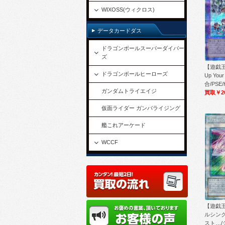
WIXOSS(ウィクロス)
データカードダス
ドラゴンボールスーパーダイバー
ズ
【遊戯王
ドラゴンボールヒーローズ
Up You
合/PSE/
ガンダムトライエイジ
買取￥2
仮面ライダー ガンバライジング
艦これアーケード
WCCF
【遊戯王
ルシン
スト…/