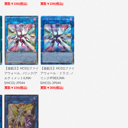
買取￥150
(税込)
買取￥100
(税込)
【遊戯王】HC01)ファイ
【遊戯王】HC01)ファイ
アウォール…/リンク/ア
アウォール・ドラゴ…/
ルティメット/LINK-
リンク/PSE/LINK-
5/HC01-JP044
5/HC01-JP044
買取￥100
(税込)
買取￥300
(税込)