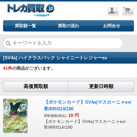
買取額一覧
買取の流れ
お問合せ
[SV4a] ハイクラスパック シャイニートレジャーex
41
件
の商品がございます。
高価買取順
更新日時順
【ポケモンカード】SV4a)マスカーニャex/
草/RR/014/190
10
円
買取価格(税込):
【ポケモンカード】SV4a)マスカーニャex/
草/RR/014/190