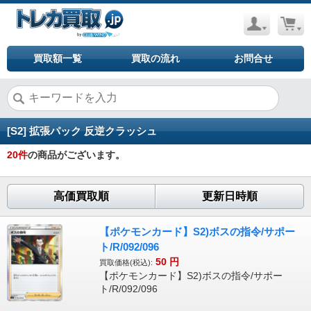
買取額一覧
買取の流れ
お問合せ
[S2] 拡張パック 反逆クラッシュ
20
件
の商品がございます。
高価買取順
更新日時順
【ポケモンカード】S2)ボスの指令/サポー
ト/R/092/096
50
円
買取価格(税込):
【ポケモンカード】S2)ボスの指令/サポー
ト/R/092/096