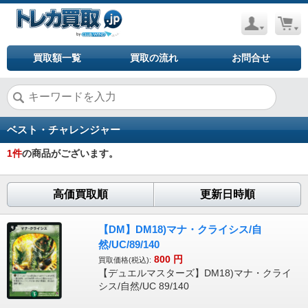
買取額一覧
買取の流れ
お問合せ
ベスト・チャレンジャー
1
件
の商品がございます。
高価買取順
更新日時順
【DM】DM18)マナ・クライシス/自
然/UC/89/140
800
円
買取価格(税込):
【デュエルマスターズ】DM18)マナ・クライ
シス/自然/UC 89/140