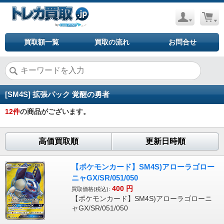
買取額一覧
買取の流れ
お問合せ
[SM4S] 拡張パック 覚醒の勇者
12
件
の商品がございます。
高価買取順
更新日時順
【ポケモンカード】SM4S)アローラゴロー
ニャGX/SR/051/050
400
円
買取価格(税込):
【ポケモンカード】SM4S)アローラゴローニ
ャGX/SR/051/050