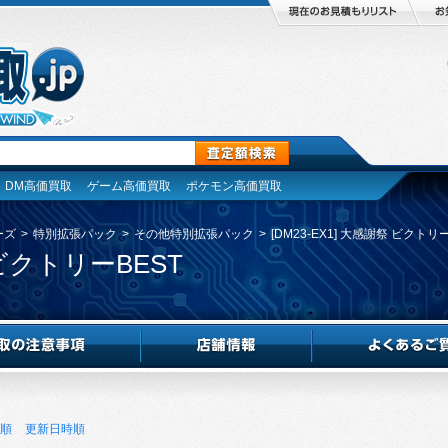
DM高価買取
ゲーム高価買取
ポケモン高価買取
ーズ
>
特別拡張パック
>
その他特別拡張パック
>
[DM23-EX1] 大感謝祭 ビクトリ
 ビクトリーBEST
順
更新日時順