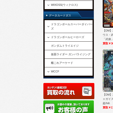
WIXOSS(ウィクロス)
データカードダス
ドラゴンボールスーパーダイバー
ズ
【DM】
ウス・
ドラゴンボールヒーローズ
「武偉」/
買取￥3
ガンダムトライエイジ
仮面ライダー ガンバライジング
艦これアーケード
WCCF
【DM】2
ャガイスト
超/hi6
買取￥17