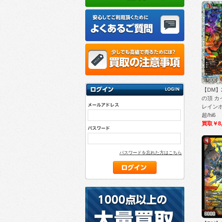
【DM】
の頂 カ
レインボー
超/hi6
買取￥8,
パスワードを忘れた方はこちら