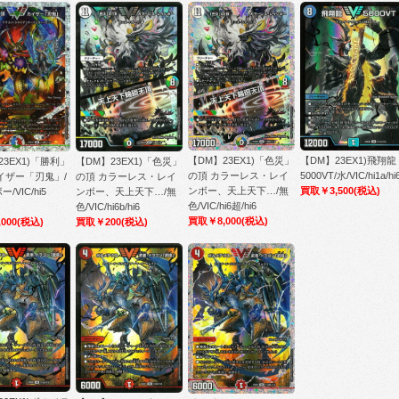
【DM】23EX1)「色災」
【DM】23EX1)飛翔龍
23EX1)「勝利」
【DM】23EX1)「色災」
の頂 カラーレス・レイ
5000VT/水/VIC/hi1a/hi
イザー「刃鬼」/
の頂 カラーレス・レイ
ンボー、天上天下…/無
買取￥3,500
(税込)
/VIC/hi5
ンボー、天上天下…/無
色/VIC/hi6超/hi6
色/VIC/hi6b/hi6
買取￥8,000
(税込)
000
(税込)
買取￥200
(税込)