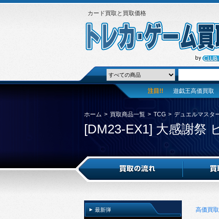
カード買取と買取価格
注目!!
遊戯王高価買取
ホーム
>
買取商品一覧
>
TCG
>
デュエルマスタ
[DM23-EX1] 大感謝祭
高価買取
最新弾