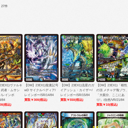
27件
23EX1)ヴァルキ
【DM】23EX1)龍素記号
【DM】23EX1)流星のガ
【DM】23EX1)「根性
・武者・ムサシ
wD サイクルペディア/
イアッシュ・カイザー/
の頂 メチャデ塊ゾウ
/レインボ
レインボー/SR/14/84
レインボー/SR/15/84
「大親分、ここにあ
3/84
買取￥300
(税込)
買取￥550
(税込)
り!」/自然/VR/21/84
00
(税込)
買取￥10
(税込)