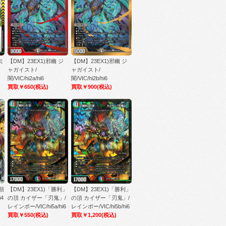
ミ
【DM】23EX1)邪幽 ジ
【DM】23EX1)邪幽 ジ
ャガイスト/
ャガイスト/
闇/VIC/hi2a/hi6
闇/VIC/hi2b/hi6
買取￥650
(税込)
買取￥900
(税込)
類
【DM】23EX1)「勝利」
【DM】23EX1)「勝利」
4
の頂 カイザー「刃鬼」/
の頂 カイザー「刃鬼」/
レインボー/VIC/hi5a/hi6
レインボー/VIC/hi5b/hi6
買取￥550
(税込)
買取￥1,200
(税込)