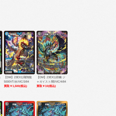
」
【DM】23EX1)飛翔龍
【DM】23EX1)邪幽 ジ
、
5000VT/水/VIC/3/84
ャガイスト/闇/VIC/4/84
買取￥1,500
(税込)
買取￥10
(税込)