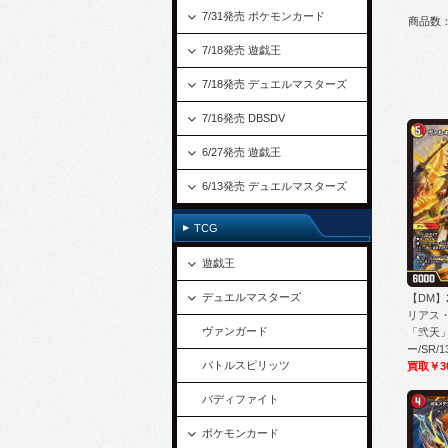
7/31発売 ポケモンカード
商品数：
7/18発売 遊戯王
7/18発売 デュエルマスターズ
7/16発売 DBSDV
6/27発売 遊戯王
6/13発売 デュエルマスターズ
TCG
遊戯王
デュエルマスターズ
【DM】
リアス
ヴァンガード
「弐天」
ー/SR/1
バトルスピリッツ
買取￥3
バディファイト
ポケモンカード