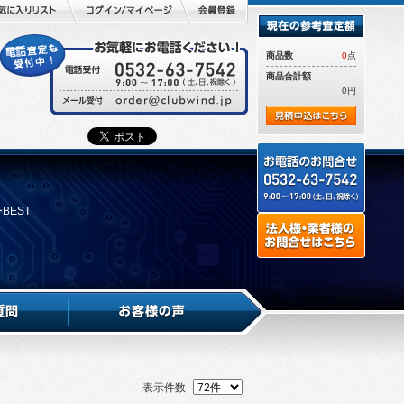
商品数
0
点
商品合計額
0円
ーBEST
表示件数