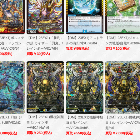
23EX1)ボルメテ
【DM】23EX1)「勝利」
【DM】23EX1)アストラ
【DM】23EX1)ジャス
武者・ドラゴン
の頂 カイザー「刃鬼」/
ルの海幻/水/C/70/84
ンの地版/自然/C/83/84
火/VIC/5/84
レインボー/VIC/7/84
買取￥80
(税込)
買取￥100
(税込)
00
(税込)
買取￥30
(税込)
【DM】23EX1)機械神類
3EX1)邪幽 ジ
【DM】23EX1)機械神類
【DM】23EX1)機械神
ヨミ/レインボ
/闇/VIC/hi2
ヨミ/レインボ
ヨミ/レインボー/VIC/hi
ー/VIC/hi4a/hi6
ー/VIC/hi4b/hi6
超/hi6
買取￥250
(税込)
,000
(税込)
買取￥550
(税込)
買取￥7,000
(税込)