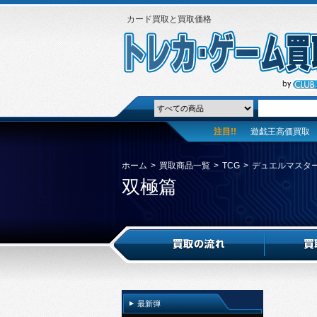
カード買取と買取価格
注目!!
遊戯王高価買取
ホーム
>
買取商品一覧
>
TCG
>
デュエルマスタ
双極篇
最新弾