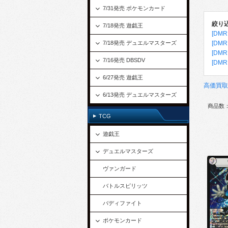
7/31発売 ポケモンカード
絞り
7/18発売 遊戯王
[DM
7/18発売 デュエルマスターズ
[DM
[DM
7/16発売 DBSDV
[DMR
6/27発売 遊戯王
高価買取
6/13発売 デュエルマスターズ
商品数：
TCG
遊戯王
デュエルマスターズ
ヴァンガード
バトルスピリッツ
バディファイト
ポケモンカード