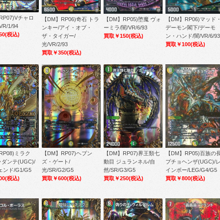
RP07)Vチャロ
【DM】RP06)奇石 トラ
【DM】RP05)堕魔 ヴォ
【DM】RP06)マッド
R/1/94
ンキー/アイ・オブ・
ーミラ/闇/VR/6/93
デーモン閣下/デーモ
50
(税込)
ザ・タイガー/
買取￥150
(税込)
ン・ハンド/闇/VR/6/93
光/VR/2/93
買取￥100
(税込)
買取￥350
(税込)
【DM】RP07)ヘブン
【DM】RP07)界王類七
【DM】RP05)百族の
RP08)ミラク
ズ・ゲート/
動目 ジュランネル/自
プチョヘンザ(UGC)/
ダンテ(UGC)/
光/SR/G2/G5
然/SR/G3/G5
インボー/LEG/G4/G5
ンド/G1/G5
買取￥600
(税込)
買取￥250
(税込)
買取￥800
(税込)
00
(税込)