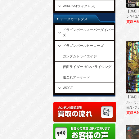
WIXOSS(ウィクロス)
【DM】
ン/ゼロ/V
データカードダス
買取￥5
ドラゴンボールスーパーダイバー
ズ
ドラゴンボールヒーローズ
ガンダムトライエイジ
仮面ライダー ガンバライジング
艦これアーケード
WCCF
【DM】
ル・ミラ
光/レジェ
買取￥2