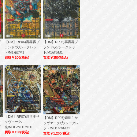
ブ
【DM】RP06)轟轟轟ブ
【DM】RP06)轟轟轟ブ
ランド/火/シークレッ
ランド/火/シークレッ
ト/M1秘2/M1
ト/M1秘3/M1
買取￥200
(税込)
買取￥350
(税込)
【DM】RP07)煌世主サ
【DM】RP07)煌世主サ
ミ
ッヴァーク/
ッヴァーク/光/シークレ
ッ
光/MDG/MD1/MD1
ット/MD1hi3/MD1
買取￥150
(税込)
買取￥1,200
(税込)