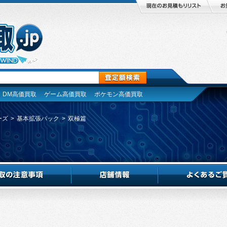
DM高価買取
ゲーム高価買取
ポケモン高価買取
ーズ
>
基本拡張パック
>
双極篇