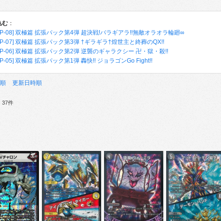
込む
：
RP-08] 双極篇 拡張パック第4弾 超決戦!バラギアラ!!無敵オラオラ輪廻∞
RP-07] 双極篇 拡張パック第3弾 †ギラギラ†煌世主と終葬のQX!!
RP-06] 双極篇 拡張パック第2弾 逆襲のギャラクシー 卍・獄・殺!!
P-05] 双極篇 拡張パック第1弾 轟快!! ジョラゴンGo Fight!!
順
更新日時順
37件