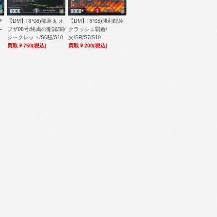
チ
【DM】RP06)龍装鬼 オ
【DM】RP05)勝利龍装
〜
ブザ08号/終焉の開闢/闇/
クラッシュ覇道/
シークレット/S6秘/S10
火/SR/S7/S10
買取￥750
(税込)
買取￥200
(税込)