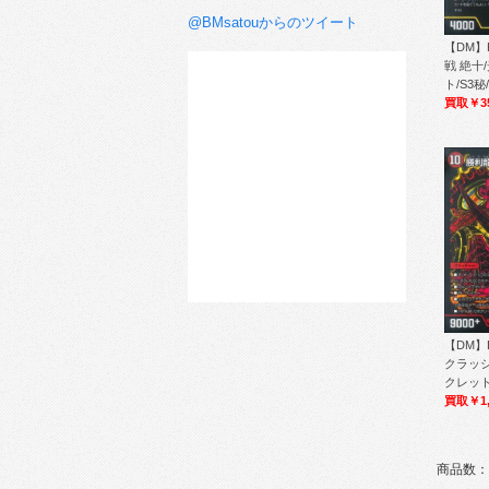
@BMsatouからのツイート
【DM】
戦 絶十
ト/S3秘/
買取￥3
【DM】
クラッシ
クレット/
買取￥1,
商品数：