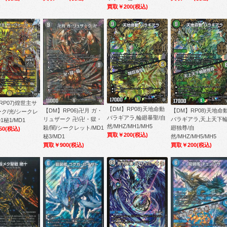
買取￥200
(税込)
RP07)煌世主サ
【DM】RP08)天地命動
【DM】RP06)卍月 ガ・
【DM】RP08)天地命
ク/光/シークレ
バラギアラ,輪廻暴聖/自
リュザーク 卍/卍・獄・
バラギアラ,天上天下
1秘1/MD1
然/MHZ/MH1/MH5
殺/闇/シークレット/MD1
廻独尊/自
50
(税込)
買取￥200
(税込)
秘3/MD1
然/MHZ/MH5/MH5
買取￥900
(税込)
買取￥200
(税込)