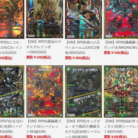
【DM】RP07)龍仙ロマ
RP05)ニコル・
【DM】RP06)轟轟轟
【DM】RP08)偽りの王
ネスク/レインボ
(UGC)/レイン
ランド/火/MAS/M1/M1
ヴィルヘルム(UGC)/多
ー/SR/G5/G5
モ/G5/G5
買取￥100
(税込)
色/SR/G5/G5
買取￥100
(税込)
00
(税込)
買取￥350
(税込)
07)Q.Q.QX./
【DM】RP06)轟轟轟ブ
【DM】RP05)キングダ
【DM】RP08)始虹帝
.D./自然/シーク
ランド/火/シークレッ
ム・オウ禍武斗/轟破天
ノガミ/自然/シークレ
1hi3/M1
ト/M1秘1/M1
九十九語/自然/シークレ
ト/M2H1/M2
50
(税込)
買取￥200
(税込)
ット/M1秘3/M1
買取￥50
(税込)