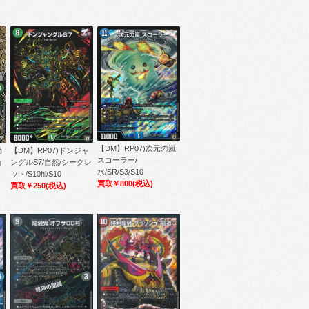
【DM】RP07)次元の嵐
【DM】RP07)ドンジャ
動
スコーラー/
ングルS7/自然/シークレ
輪
水/SR/S3/S10
ット/S10hi/S10
買取￥800
(税込)
買取￥250
(税込)