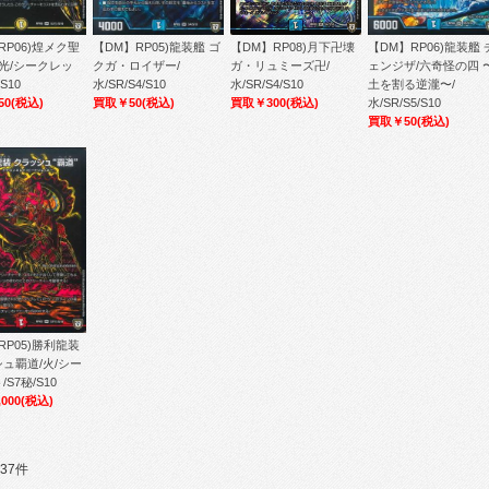
RP06)煌メク聖
【DM】RP05)龍装艦 ゴ
【DM】RP06)龍装艦 
【DM】RP08)月下卍壊
/光/シークレッ
クガ・ロイザー/
ェンジザ/六奇怪の四 
ガ・リュミーズ卍/
S10
水/SR/S4/S10
土を割る逆瀧〜/
水/SR/S4/S10
50
(税込)
買取￥50
(税込)
水/SR/S5/S10
買取￥300
(税込)
買取￥50
(税込)
RP05)勝利龍装
ュ覇道/火/シー
S7秘/S10
000
(税込)
37件