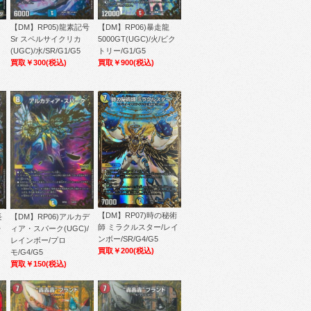
・
【DM】RP05)龍素記号
【DM】RP06)暴走龍
Sr スペルサイクリカ
5000GT(UGC)/火/ビク
(UGC)/水/SR/G1/G5
トリー/G1/G5
買取￥300
(税込)
買取￥900
(税込)
【DM】RP07)時の秘術
長
【DM】RP06)アルカデ
師 ミラクルスター/レイ
レ
ィア・スパーク(UGC)/
ンボー/SR/G4/G5
レインボー/プロ
買取￥200
(税込)
モ/G4/G5
買取￥150
(税込)