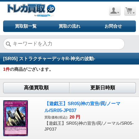
買取額一覧
買取の流れ
お問合せ
[SR05] ストラクチャーデッキR-神光の波動-
1
件
の商品がございます。
高価買取順
更新日時順
【遊戯王】SR05)神の宣告/罠/ノーマ
ル/SR05-JP037
20
円
買取価格(税込):
【遊戯王】SR05)神の宣告/罠/ノーマル/SR05-
JP037