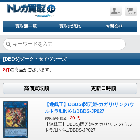
買取額一覧
買取の流れ
お問合せ
[DBDS]ダーク・セイヴァーズ
8
件
の商品がございます。
高価買取順
更新日時順
【遊戯王】DBDS)閃刀姫-カガリ/リンク/ウ
ルトラ/LINK-1/DBDS-JP027
30
円
買取価格(税込):
【遊戯王】DBDS)閃刀姫-カガリ/リンク/ウル
トラ/LINK-1/DBDS-JP027