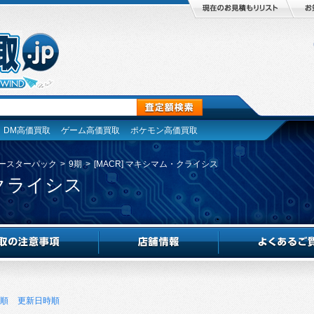
DM高価買取
ゲーム高価買取
ポケモン高価買取
ースターパック
>
9期
>
[MACR] マキシマム・クライシス
・クライシス
順
更新日時順