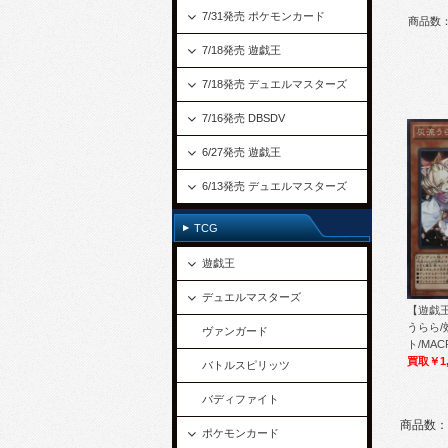
7/31発売 ポケモンカード
商品数
7/18発売 遊戯王
7/18発売 デュエルマスターズ
7/16発売 DBSDV
6/27発売 遊戯王
6/13発売 デュエルマスターズ
TCG
遊戯王
デュエルマスターズ
【遊戯王
うらら/
ヴァンガード
ト/MACR
買取￥1,
バトルスピリッツ
バディファイト
商品数：
ポケモンカード