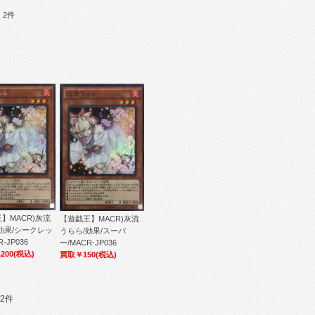
：2件
】MACR)灰流
【遊戯王】MACR)灰流
効果/シークレッ
うらら/効果/スーパ
-JP036
ー/MACR-JP036
200
(税込)
買取￥150
(税込)
2件