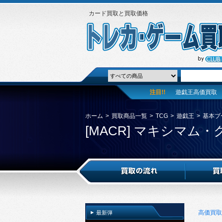
カード買取と買取価格
注目!!
遊戯王高価買取
ホーム
>
買取商品一覧
>
TCG
>
遊戯王
>
基本ブ
[MACR] マキシマム
高価買取
最新弾