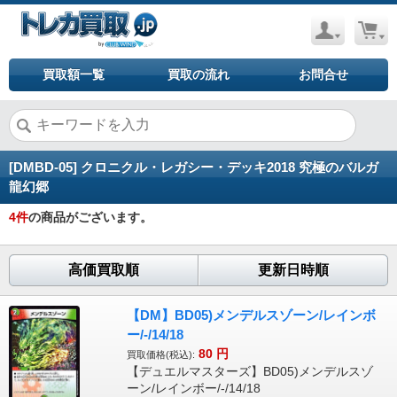
買取額一覧
買取の流れ
お問合せ
[DMBD-05] クロニクル・レガシー・デッキ2018 究極のバルガ
龍幻郷
4
件
の商品がございます。
高価買取順
更新日時順
【DM】BD05)メンデルスゾーン/レインボ
ー/-/14/18
80
円
買取価格(税込):
【デュエルマスターズ】BD05)メンデルスゾ
ーン/レインボー/-/14/18