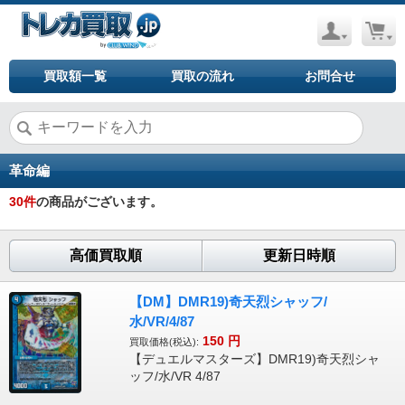
買取額一覧
買取の流れ
お問合せ
革命編
30
件
の商品がございます。
高価買取順
更新日時順
【DM】DMR19)奇天烈シャッフ/
水/VR/4/87
150
円
買取価格(税込):
【デュエルマスターズ】DMR19)奇天烈シャ
ッフ/水/VR 4/87