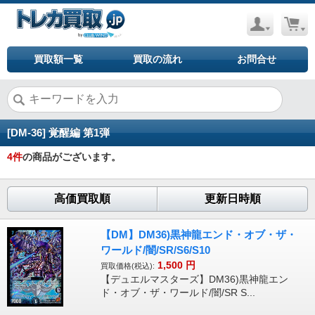
買取額一覧
買取の流れ
お問合せ
[DM-36] 覚醒編 第1弾
4
件
の商品がございます。
高価買取順
更新日時順
【DM】DM36)黒神龍エンド・オブ・ザ・
ワールド/闇/SR/S6/S10
1,500
円
買取価格(税込):
【デュエルマスターズ】DM36)黒神龍エン
ド・オブ・ザ・ワールド/闇/SR S...