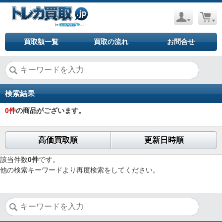
買取額一覧
買取の流れ
お問合せ
検索結果
0
件
の商品がございます。
高価買取順
更新日時順
該当件数
0件
です。
他の検索キーワードより再度検索をしてください。