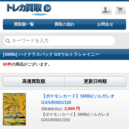
買取額一覧
買取の流れ
お問合せ
[SM8b] ハイクラスパック GXウルトラシャイニー
60
件
の商品がございます。
高価買取順
更新日時順
【ポケモンカード】SM8b)ソルガレオ
GX/UR/001/150
2,600
円
買取価格(税込):
【ポケモンカード】SM8b)ソルガレオ
GX/UR/001/150