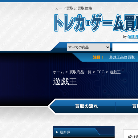
カード買取と買取価格
注目!!
遊戯王高価買取
ホーム
>
買取商品一覧
>
TCG
>
遊戯王
遊戯王
最新弾
絞り