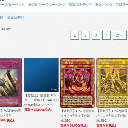
ブースターパック
その他ブースターパック
構築済みデッキ
限定パック
プロモ
順
更新日時順
4009件
1
2
3
4
次へ
【遊戯王】型番無)サン
ダー・ボルト(STARTER
BOX)/魔法/スーパー/-
買取￥12,000
(税込)
】Vol.6)神の宣
【遊戯王】LPG1)神炎皇
【遊戯王】LPG2)降雷
ルトラ/-
ウリア<特殊文字>/効
ハモン<特殊文字>/効
500
(税込)
果/SEC/-
果/SEC/-
買取￥35,000
(税込)
買取￥9
(税込)