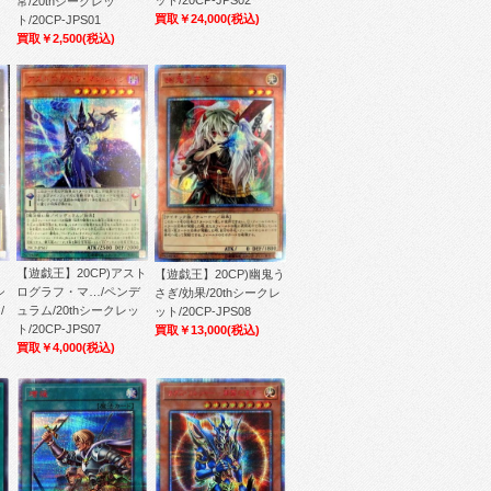
ット/20CP-JPS02
常/20thシークレッ
買取￥24,000
(税込)
ト/20CP-JPS01
買取￥2,500
(税込)
【遊戯王】20CP)アスト
【遊戯王】20CP)幽鬼う
シ
ログラフ・マ…/ペンデ
さぎ/効果/20thシークレ
/
ュラム/20thシークレッ
ット/20CP-JPS08
ト/20CP-JPS07
買取￥13,000
(税込)
買取￥4,000
(税込)