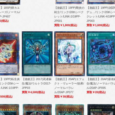
】18SP)餅カエ
【遊戯王】19PP)剛炎の
【遊戯王】19PP)決闘
シーズ/ノーマル/
剣士/リンク/20thシーク
デュ…/リンク/20thシ
P-JP407
レット/LINK-2/19PP-
クレット/LINK-4/19PP
0
(税込)
JP001
JP003
買取￥1,800
(税込)
買取￥1,600
(税込)
】19PP)転生炎
【遊戯王】2017)死者蘇
【遊戯王】20AP)エフェ
【遊戯王】20AP)影依
リンク/20thシー
生/魔法/ウルトラ/2017-
クト・ヴェーラー/効果/
合/魔法/ノーマルパラ
INK-1/19PP-
JPP03
ノーマルパラレ
ル/20AP-JP095
買取￥4,500
(税込)
ル/20AP-JP077
買取￥20
(税込)
500
(税込)
買取￥30
(税込)