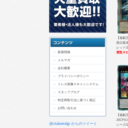
【遊戯王
亜白龍/
レット/2
新着情報
買取￥15
メルマガ
会社概要
プライバシーポリシー
トレカ画像スキャンシステム
スタッフブログ
特定商取引法に基づく表記
お問い合わせ
【遊戯
20CP)
@clubwindjp からのツイート
シーズ/