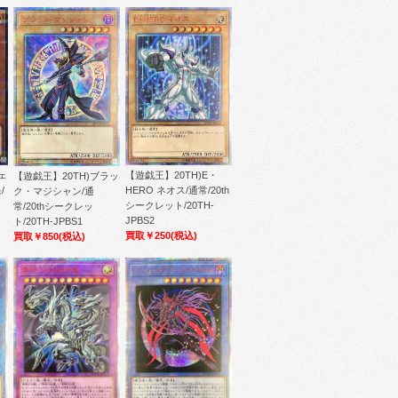
【遊戯王】20TH)E・
ェ
【遊戯王】20TH)ブラッ
HERO ネオス/通常/20th
/
ク・マジシャン/通
シークレット/20TH-
常/20thシークレッ
JPBS2
ト/20TH-JPBS1
買取￥250
(税込)
買取￥850
(税込)