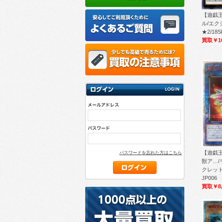
【遊戯王
ル/エク
★2/18S
買取￥1
【遊戯王
パスワードを忘れた方はこちら
獣ア…/
クレット/L
JP006
買取￥8,