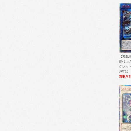
【遊戯王
姫-シ…/
クレット/L
JPT10
買取￥19