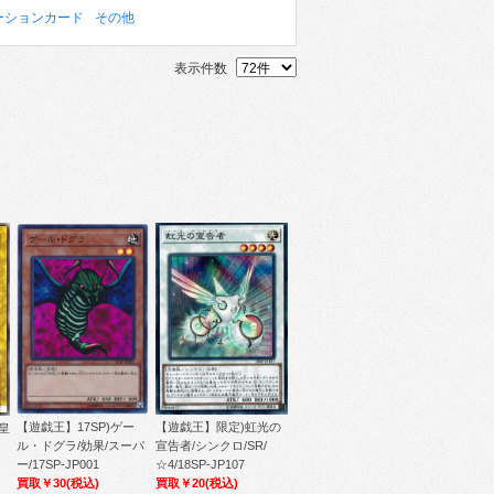
ーションカード
その他
表示件数
【遊戯王】17SP)ゲー
【遊戯王】限定)虹光の
皇
ル・ドグラ/効果/スーパ
宣告者/シンクロ/SR/
ー/17SP-JP001
☆4/18SP-JP107
買取￥30
(税込)
買取￥20
(税込)