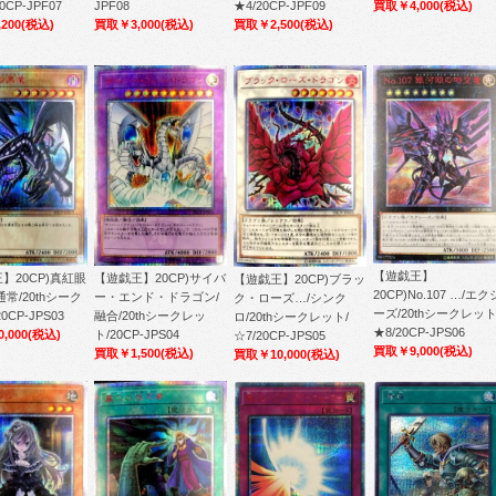
0CP-JPF07
JPF08
★4/20CP-JPF09
買取￥4,000
(税込)
200
(税込)
買取￥3,000
(税込)
買取￥2,500
(税込)
【遊戯王】
】20CP)真紅眼
【遊戯王】20CP)サイバ
【遊戯王】20CP)ブラッ
20CP)No.107 …/エク
通常/20thシーク
ー・エンド・ドラゴン/
ク・ローズ…/シンク
ーズ/20thシークレット
0CP-JPS03
融合/20thシークレッ
ロ/20thシークレット/
★8/20CP-JPS06
,000
(税込)
ト/20CP-JPS04
☆7/20CP-JPS05
買取￥9,000
(税込)
買取￥1,500
(税込)
買取￥10,000
(税込)