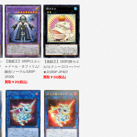
シ
【遊戯王】18SP)エルシ
【遊戯王】18SP)餅カエ
/
ャドール・ネフィリム/
ル/エクシーズ/スーパー/
融合/ノーマル/18SP-
★2/18SP-JP407
JP205
買取￥10
(税込)
買取￥20
(税込)