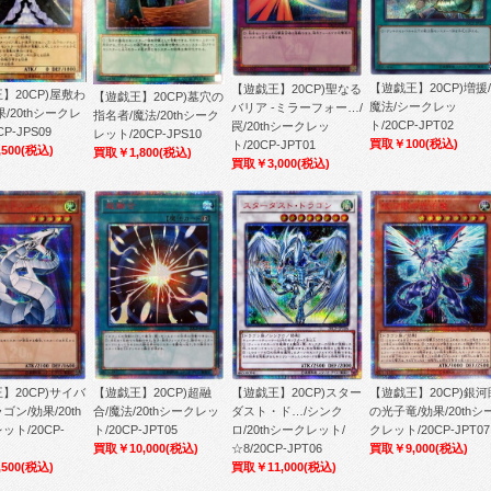
【遊戯王】20CP)増援/
【遊戯王】20CP)聖なる
】20CP)屋敷わ
【遊戯王】20CP)墓穴の
魔法/シークレッ
バリア -ミラーフォー…/
果/20thシークレ
指名者/魔法/20thシーク
ト/20CP-JPT02
罠/20thシークレッ
P-JPS09
レット/20CP-JPS10
買取￥100
(税込)
ト/20CP-JPT01
500
(税込)
買取￥1,800
(税込)
買取￥3,000
(税込)
】20CP)サイバ
【遊戯王】20CP)超融
【遊戯王】20CP)スター
【遊戯王】20CP)銀河
ゴン/効果/20th
合/魔法/20thシークレッ
ダスト・ド…/シンク
の光子竜/効果/20thシ
ット/20CP-
ト/20CP-JPT05
ロ/20thシークレット/
クレット/20CP-JPT07
買取￥10,000
(税込)
☆8/20CP-JPT06
買取￥9,000
(税込)
500
(税込)
買取￥11,000
(税込)