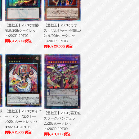
【遊戯王】20CP)増援/
【遊戯王】20CP)カオ
魔法/20thシークレッ
ス・ソルジャー -開闢…/
ト/20CP-JPT02
効果/20thシークレッ
買取￥2,500
(税込)
ト/20CP-JPT03
買取￥20,000
(税込)
眼
【遊戯王】20CP)サイバ
【遊戯王】20CP)覇王龍
ー
ー・ドラ…/エクシー
ズァーク/ペンデュラ
ズ/20thシークレット/
ム/20thシークレッ
★5/20CP-JPT08
ト/20CP-JPT09
買取￥2,500
(税込)
買取￥3,000
(税込)