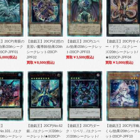
】20CP)青眼の
【遊戯王】20CP)幻想の
【遊戯王】20CP)ユベ
【遊戯王】20CP)サイ
効果/20thシーク
見習い魔導師/効果/20th
ル/効果/20thシークレッ
ー・ドラ…/エクシー
0CP-JPF01
シークレット/20CP-
ト/20CP-JPF03
ズ/20thシークレット/
,000
(税込)
JPF02
買取￥3,500
(税込)
★6/20CP-JPF04
買取￥8,500
(税込)
買取￥3,000
(税込)
王】
【遊戯王】20CP)No.62
【遊戯王】20CP)ダー
【遊戯王】20CP)浮幽
CNo.101…/エク
銀…/エクシーズ/20thシ
ク・リベリ…/エクシー
くら/効果/20thシーク
20thシークレッ
ークレット/★8/20CP-
ズ/20thシークレット/
ット/20CP-JPF10