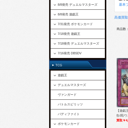
基本
8/8発売 デュエルマスターズ
8/8発売 遊戯王
高価買取
7/31発売 ポケモンカード
商品数：
7/18発売 遊戯王
7/18発売 デュエルマスターズ
7/16発売 DBSDV
TCG
遊戯王
デュエルマスターズ
ヴァンガード
バトルスピリッツ
【遊戯王
バディファイト
告/罠/ウ
買取￥4,
ポケモンカード