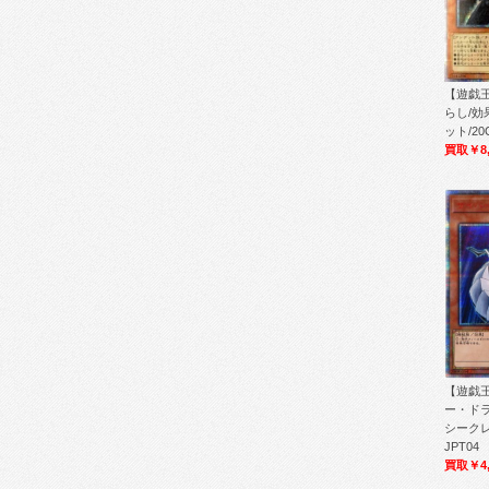
【遊戯王
らし/効
ット/20C
買取￥8,
【遊戯王
ー・ドラ
シークレ
JPT04
買取￥4,