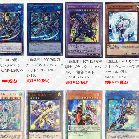
【遊戯王】20CP)閃刀
】20CP)閃刀
【遊戯王】20TH)エフ
【遊戯王】20TH)超魔導
姫-シズク/リンク/シーク
リンク/20thシー
クト・ヴェーラー/効果
騎士-ブラック・キャバ
レット/LINK-1/20CP-
INK-1/20CP-
ノーマルパラレ
ルリー/融合/ウルト
JPT10
ル/20TH-JPB18
ラ/20TH-JPB02
買取￥30
(税込)
,000
(税込)
買取￥20
(税込)
買取￥10
(税込)