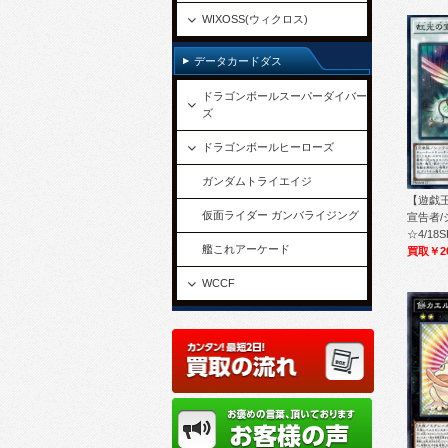
WIXOSS(ウィクロス)
データカードダス
ドラゴンボールスーパーダイバー
ズ
ドラゴンボールヒーローズ
ガンダムトライエイジ
【遊戯
仮面ライダー ガンバライジング
宣告者/
☆4/18S
艦これアーケード
買取￥2
WCCF