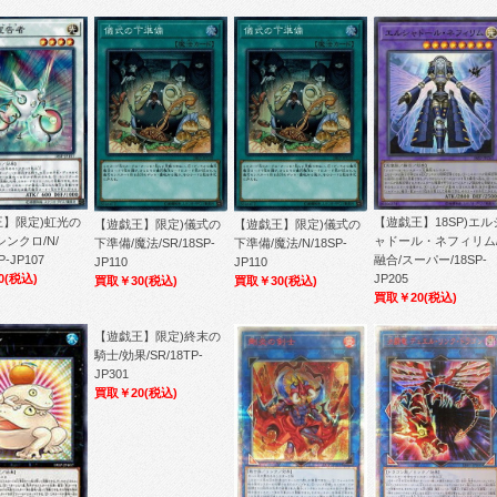
【遊戯王】18SP)エル
王】限定)虹光の
【遊戯王】限定)儀式の
【遊戯王】限定)儀式の
ャドール・ネフィリム
シンクロ/N/
下準備/魔法/SR/18SP-
下準備/魔法/N/18SP-
融合/スーパー/18SP-
P-JP107
JP110
JP110
JP205
0
(税込)
買取￥30
(税込)
買取￥30
(税込)
買取￥20
(税込)
【遊戯王】限定)終末の
騎士/効果/SR/18TP-
JP301
買取￥20
(税込)