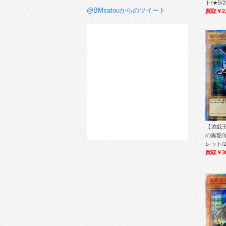
ト/★5/2
@BMsatouからのツイート
買取￥2,
【遊戯王
の黒龍/
レット/2
買取￥30