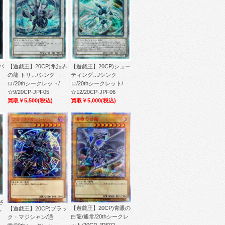
バ
【遊戯王】20CP)氷結界
【遊戯王】20CP)シュー
の龍 トリ…/シンク
ティング…/シンク
ロ/20thシークレット/
ロ/20thシークレット/
☆9/20CP-JPF05
☆12/20CP-JPF06
買取￥5,500
(税込)
買取￥5,000
(税込)
さ
【遊戯王】20CP)青眼の
【遊戯王】20CP)ブラッ
レ
白龍/通常/20thシークレ
ク・マジシャン/通